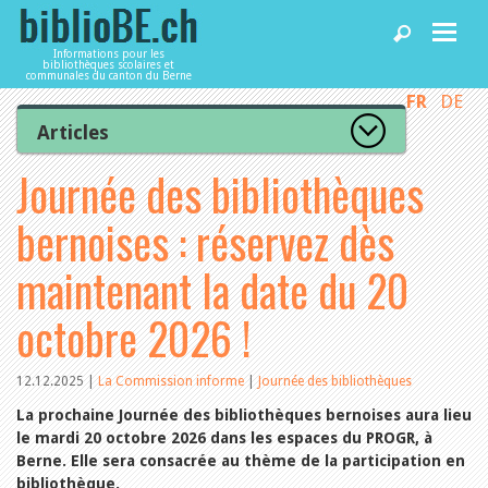
Informations pour les
bibliothèques scolaires et
communales du canton du Berne
FR
DE
Accueil
Articles
Tous les articles
Journée des bibliothèques
Articles
Articles recommandés
Les mieux notés
bernoises : réservez dès
Catégories
Bibliothèques
L’Office de la culture informe
maintenant la date du 20
La Commission informe
Les bibliothèques informent
octobre 2026 !
Agenda
Organisation
Locaux et infrastructure
Collections
12.12.2025
|
La Commission informe
|
Journée des bibliothèques
Utilisation
Services
Finances
La prochaine Journée des bibliothèques bernoises aura lieu
Personnel
le mardi 20 octobre 2026 dans les espaces du PROGR, à
Gestion de la qualité
Utiliser biblioBE.ch
Berne. Elle sera consacrée au thème de la participation en
Droit et politique
bibliothèque.