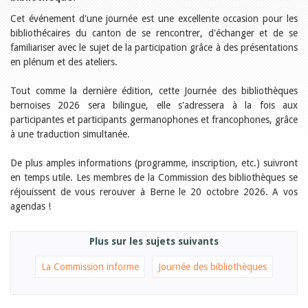
Relations publiques
Encouragement à la lecture
Cet événement d'une journée est une excellente occasion pour les
Du monde entier
bibliothécaires du canton de se rencontrer, d'échanger et de se
Divers
familiariser avec le sujet de la participation grâce à des présentations
A lire
en plénum et des ateliers.
Tags
Tout comme la dernière édition, cette Journée des bibliothèques
Manifestations
bernoises 2026 sera bilingue, elle s'adressera à la fois aux
Formation et perfectionnement
Animations
participantes et participants germanophones et francophones, grâce
Jeune public
à une traduction simultanée.
Ecole et bibliothèque
Bibliosuisse
De plus amples informations (programme, inscription, etc.) suivront
Subventions cantonales
en temps utile. Les membres de la Commission des bibliothèques se
Subventions extraordinaires
réjouissent de vous rerouver à Berne le 20 octobre 2026. A vos
Littérature de jeunesse
agendas !
Membres de la commission
Encouragement des
bibliothèques
Plus sur les sujets suivants
Bibliomedia
Tous les tags
La Commission informe
Journée des bibliothèques
Auteurs
Julie Greub