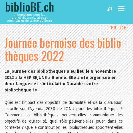
Informations pour les
bibliothèques scolaires et
communales du canton du Berne
FR
DE
Accueil
Journée bernoise des biblio
Articles
thèques 2022
Bibliothèques
La Journée des bibliothèques a eu lieu le 8 novembre
2022 à la HEP BEJUNE à Bienne. Elle a été organisée en
deux langues et s'intitulait « Durable : votre
Agenda
bibliothèque ! ».
Quel est l’impact des objectifs de durabilité et de la discussion
Services
actuelle sur l'Agenda 2030 de l'ONU pour les bibliothèques ?
Comment les bibliothèques peuvent-elles communiquer les
objectifs de durabilité, quel rôle peuvent-elles jouer dans ce
Utiliser biblioBE.ch
contexte ? Quelle contribution les bibliothèques apportent-elles