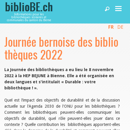
Informations pour les
bibliothèques scolaires et
communales du canton du Berne
FR
DE
Accueil
Journée bernoise des biblio
Articles
thèques 2022
Bibliothèques
La Journée des bibliothèques a eu lieu le 8 novembre
2022 à la HEP BEJUNE à Bienne. Elle a été organisée en
deux langues et s'intitulait « Durable : votre
Agenda
bibliothèque ! ».
Quel est l’impact des objectifs de durabilité et de la discussion
Services
actuelle sur l'Agenda 2030 de l'ONU pour les bibliothèques ?
Comment les bibliothèques peuvent-elles communiquer les
objectifs de durabilité, quel rôle peuvent-elles jouer dans ce
Utiliser biblioBE.ch
contexte ? Quelle contribution les bibliothèques apportent-elles