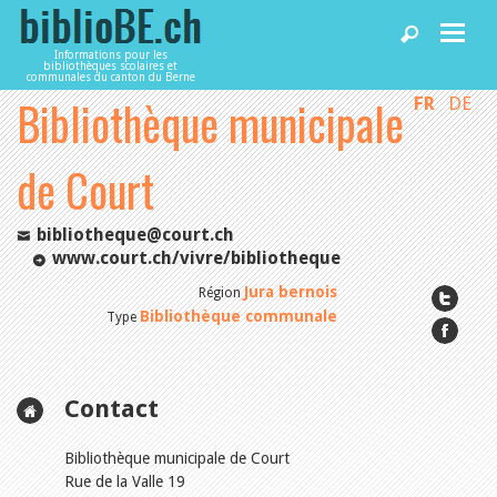
Informations pour les
bibliothèques scolaires et
communales du canton du Berne
Bibliothèque municipale
FR
DE
Accueil
de Court
Articles
bibliotheque@court.ch
Bibliothèques
www.court.ch/vivre/bibliotheque
Jura bernois
Région
Bibliothèque communale
Type
Agenda
Services
Contact
Bibliothèque municipale de Court
Utiliser biblioBE.ch
Rue de la Valle 19