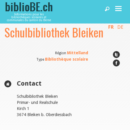
Informations pour les
bibliothèques scolaires et
communales du canton du Berne
Schulbibliothek Bleiken
FR
DE
Accueil
Articles
Mittelland
Région
Bibliothèque scolaire
Type
Bibliothèques
Contact
Agenda
Schulbibliothek Bleiken
Primar- und Realschule
Services
Kirch 1
3674 Bleiken b. Oberdiessbach
Utiliser biblioBE.ch