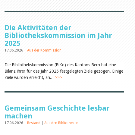
Öffentlichkeitsarbeit
Leseförderung
Aus aller Welt
Verschiedenes
Lesetipps
Die Aktivitäten der
Tags
Bibliothekskommission im Jahr
Aus- und Weiterbildung
2025
Veranstaltungen
17.06.2026 |
Aus der Kommission
Kinder- und Jugendmedien
Bibliothek und Schule
Bibliotheksförderung
Die Bibliothekskommission (BiKo) des Kantons Bern hat eine
Zielpublikum Kinder und
Bilanz ihrer für das Jahr 2025 festgelegten Ziele gezogen. Einige
Jugendliche
Ziele wurden erreicht, an...
>>>
Einmalige Beiträge
Bibliotheksangebote
Bibliosuisse
Kantonale
Unterstützungsbeiträge
Rezensionen
Gemeinsam Geschichte lesbar
Schweizer Literatur
machen
Alle Tags
17.06.2026 |
Bestand
|
Aus den Bibliotheken
Autoren
Julie Greub