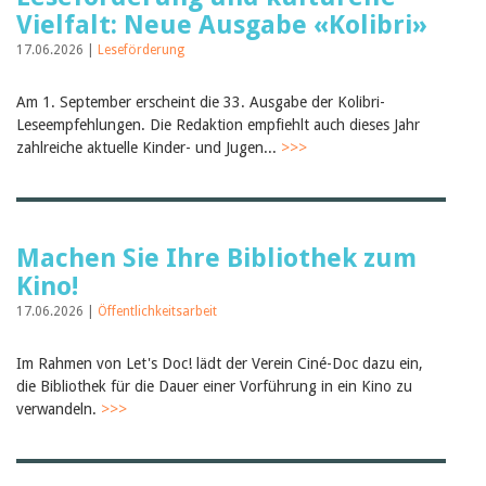
Februar 2025
Vielfalt: Neue Ausgabe «Kolibri»
2024
2023
17.06.2026 |
Leseförderung
2022
2021
Am 1. September erscheint die 33. Ausgabe der Kolibri-
2020
Leseempfehlungen. Die Redaktion empfiehlt auch dieses Jahr
2019
2018
zahlreiche aktuelle Kinder- und Jugen...
>>>
2017
2016
2015
2014
2013
Machen Sie Ihre Bibliothek zum
2012
Kino!
17.06.2026 |
Öffentlichkeitsarbeit
Im Rahmen von Let's Doc! lädt der Verein Ciné-Doc dazu ein,
die Bibliothek für die Dauer einer Vorführung in ein Kino zu
verwandeln.
>>>