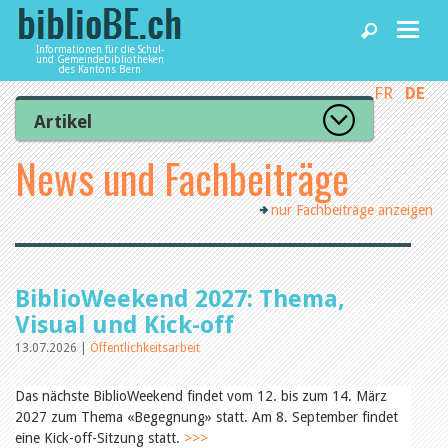
Informationen für die Schul-
und Gemeindebibliotheken
des Kantons Bern
FR
DE
Home
Artikel
Zur Artikelübersicht
News und Fachbeiträge
News und Fachbeiträge
Lesenswert
Gut bewertet
nur Fachbeiträge anzeigen
Kategorien
Bibliotheken
Aus dem Amt für Kultur
Aus der Kommission
Aus den Bibliotheken
Agenda
BiblioWeekend 2027: Thema,
Organisation
Raum und Infrastruktur
Visual und Kick-off
Bestand
13.07.2026 |
Öffentlichkeitsarbeit
Benutzung
Dienstleistungen
Finanzen
Personal
Das nächste BiblioWeekend findet vom 12. bis zum 14. März
Qualitätsmanagement
2027 zum Thema «Begegnung» statt. Am 8. September findet
biblioBE nutzen
Recht und Politik
eine Kick-off-Sitzung statt.
>>>