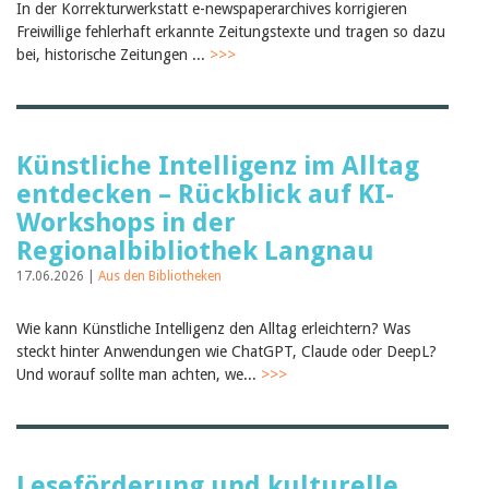
In der Korrekturwerkstatt e-newspaperarchives korrigieren
Birgit Libiszewski
Freiwillige fehlerhaft erkannte Zeitungstexte und tragen so dazu
Ursula Strahm
bei, historische Zeitungen ...
>>>
Sandra Dettwyler
Sibylle Birrer
Javier Lopez
Céline Graf
Felicitas Isler
Künstliche Intelligenz im Alltag
Andrea Grichting
Therese von Weissenfluh
entdecken – Rückblick auf KI-
Nicole Rothen
Workshops in der
Manuela Nyffeler-Lanker
Alle Autoren
Regionalbibliothek Langnau
Archiv
17.06.2026 |
Aus den Bibliotheken
Juli 2026
Juni 2026
Wie kann Künstliche Intelligenz den Alltag erleichtern? Was
März 2026
steckt hinter Anwendungen wie ChatGPT, Claude oder DeepL?
Dezember 2025
Und worauf sollte man achten, we...
>>>
November 2025
September 2025
Juli 2025
Juni 2025
März 2025
Leseförderung und kulturelle