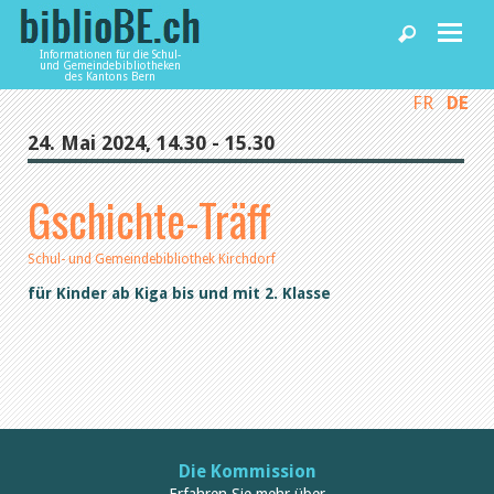
Informationen für die Schul-
und Gemeindebibliotheken
des Kantons Bern
FR
DE
Home
24. Mai 2024, 14.30 - 15.30
News und Fachbeiträge
Gschichte-Träff
Bibliotheken
Schul- und Gemeindebibliothek Kirchdorf
für Kinder ab Kiga bis und mit 2. Klasse
Agenda
Dienstleistungen
biblioBE nutzen
Die Kommission