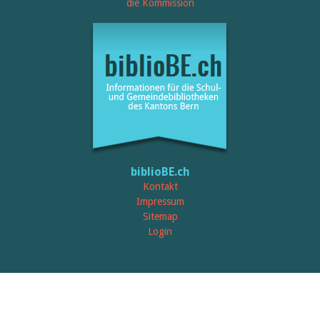
Öffentlichkeitsarbeit
die Kommission
Leseförderung
Aus aller Welt
Verschiedenes
Lesetipps
Tags
Aus- und Weiterbildung
Veranstaltungen
Kinder- und Jugendmedien
Bibliothek und Schule
Bibliotheksförderung
Zielpublikum Kinder und
biblioBE.ch
Jugendliche
Einmalige Beiträge
Kontakt
Bibliotheksangebote
Impressum
Bibliosuisse
Sitemap
Kantonale
Login
Unterstützungsbeiträge
Rezensionen
Schweizer Literatur
Alle Tags
Autoren
Julie Greub