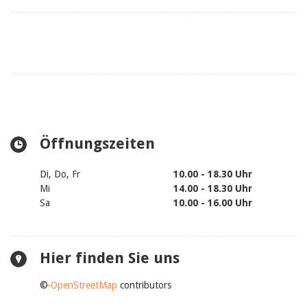
zugänglich, wenn Coop-Center geöffnet)
· 2 Internet- resp. PC-Arbeitsplätze
· Grosses und vielfältiges Zeitschriftenangebot
· Gratis-Internet
· Leseecken
· Rollstuhlgängig
Öffnungszeiten
Di, Do, Fr
10.00 - 18.30 Uhr
Mi
14.00 - 18.30 Uhr
Sa
10.00 - 16.00 Uhr
Hier finden Sie uns
+
©
−
OpenStreetMap
contributors