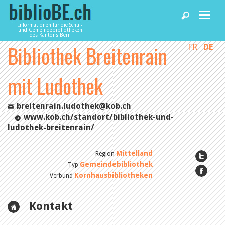
Informationen für die Schul-
und Gemeindebibliotheken
des Kantons Bern
Bibliothek Breitenrain
FR
DE
Home
mit Ludothek
News und Fachbeiträge
breitenrain.ludothek@kob.ch
Bibliotheken
www.kob.ch/standort/bibliothek-und-
ludothek-breitenrain/
Agenda
Mittelland
Region
Gemeindebibliothek
Typ
Kornhausbibliotheken
Verbund
Dienstleistungen
Kontakt
biblioBE nutzen