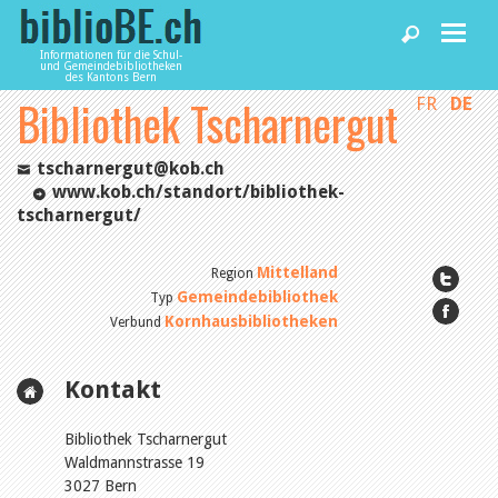
Informationen für die Schul-
und Gemeindebibliotheken
des Kantons Bern
Bibliothek Tscharnergut
FR
DE
Home
tscharnergut@kob.ch
News und Fachbeiträge
www.kob.ch/standort/bibliothek-
tscharnergut/
Bibliotheken
Mittelland
Region
Gemeindebibliothek
Typ
Kornhausbibliotheken
Verbund
Agenda
Kontakt
Dienstleistungen
Bibliothek Tscharnergut
Waldmannstrasse 19
biblioBE nutzen
3027 Bern