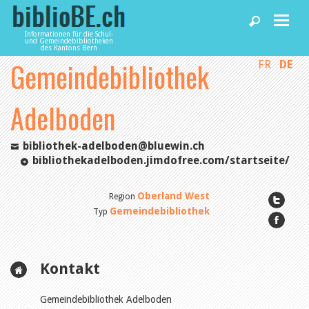
Informationen für die Schul-
und Gemeindebibliotheken
des Kantons Bern
Gemeindebibliothek
FR
DE
Home
Adelboden
News und Fachbeiträge
bibliothek-adelboden@bluewin.ch
Bibliotheken
bibliothekadelboden.jimdofree.com/startseite/
Oberland West
Region
Agenda
Gemeindebibliothek
Typ
Dienstleistungen
Kontakt
biblioBE nutzen
Gemeindebibliothek Adelboden