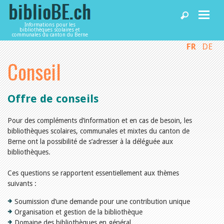
Informations pour les
bibliothèques scolaires et
communales du canton du Berne
FR
DE
Accueil
Conseil
Articles
Offre de conseils
Bibliothèques
Pour des compléments d’information et en cas de besoin, les
bibliothèques scolaires, communales et mixtes du canton de
Berne ont la possibilité de s’adresser à la déléguée aux
Agenda
bibliothèques.
Ces questions se rapportent essentiellement aux thèmes
Services
suivants :
Soumission d’une demande pour une contribution unique
Utiliser biblioBE.ch
Organisation et gestion de la bibliothèque
Domaine des bibliothèques en général