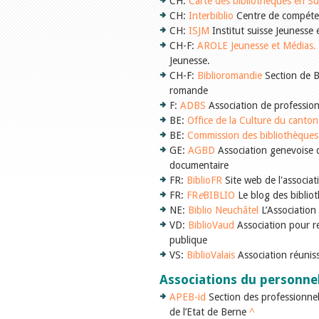
CH:
Carte des bibliothèques en Su
CH:
Interbiblio
Centre de compétenc
CH:
ISJM
Institut suisse Jeunesse 
CH-F:
AROLE Jeunesse et Médias.
Jeunesse.
CH-F:
Biblioromandie
Section de Bi
romande
F:
ADBS
Association de profession
BE:
Office de la Culture du canto
BE:
Commission des bibliothèques
GE:
AGBD
Association genevoise d
documentaire
FR:
BiblioFR
Site web de l'associat
FR:
FR
e
BIBLIO
Le blog des biblio
NE:
Biblio Neuchâtel
L’Association
VD:
BiblioVaud
Association pour re
publique
VS:
BiblioValais
Association réunis
Associations du personne
APEB-id
Section des professionnel
de l’Etat de Berne
^