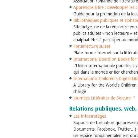
Association romande de littérature
Apprendre à lire : développer les 
Guide pour la promotion de la le
Bibliothèques publiques et alphabé
Site belge, né de la rencontre entr
publics adultes « non lecteurs » et
analphabètes à participer au monde
Forumlecture suisse
Plate-forme internet sur la littérat
International Board on Books for
L'Union Internationale pour les Li
qui dans le monde entier cherchent 
International Children's Digital Li
A Library for the World's Children: 
charge
Journées Littéraires de Soleure
^
Relations publiques, web,
Les Infostratèges
Support de formation qui présente 
Documents, Facebook, Twitter...) 
un espace fondamentalement doc