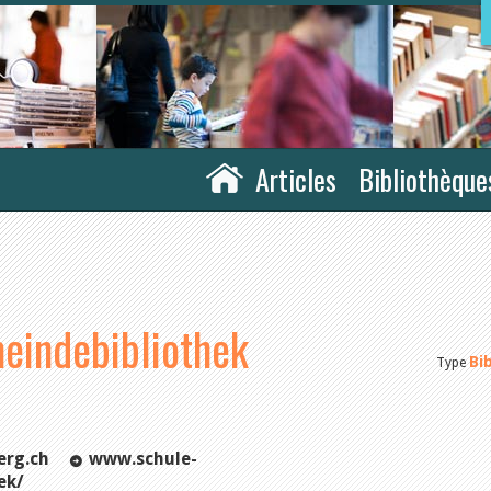
Articles
Bibliothèque
eindebibliothek
Bi
Type
erg.ch
www.schule-
ek/