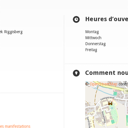
Heures d’ouv
ek Riggisberg
Montag
Mittwoch
Donnerstag
Freitag
Comment nous
+
©
−
OpenStreetMap
contr
es manifestations