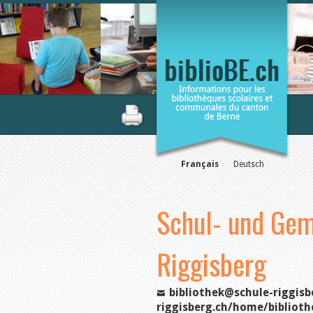
Français
Deutsch
Schul- und Gem
Riggisberg
bibliothek@schule-riggisb
riggisberg.ch/home/biblioth