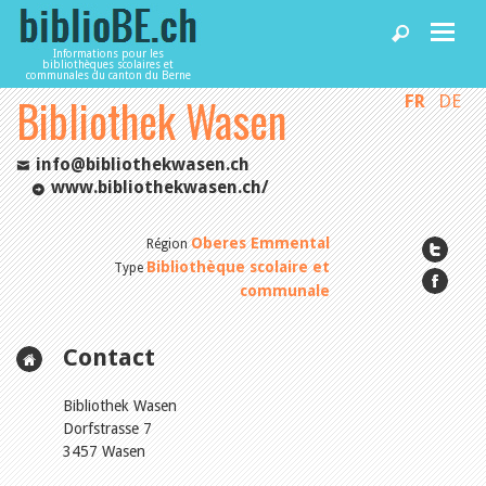
Informations pour les
bibliothèques scolaires et
communales du canton du Berne
Bibliothek Wasen
FR
DE
Accueil
info@bibliothekwasen.ch
Articles
www.bibliothekwasen.ch/
Oberes Emmental
Région
Bibliothèques
Bibliothèque scolaire et
Type
communale
Agenda
Contact
Services
Bibliothek Wasen
Dorfstrasse 7
3457 Wasen
Utiliser biblioBE.ch