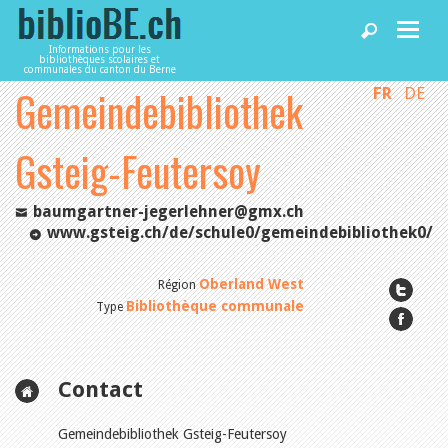
Informations pour les
bibliothèques scolaires et
communales du canton du Berne
Gemeindebibliothek
FR
DE
Accueil
Gsteig-Feutersoy
Articles
baumgartner-jegerlehner@gmx.ch
Bibliothèques
www.gsteig.ch/de/schule0/gemeindebibliothek0/
Oberland West
Région
Agenda
Bibliothèque communale
Type
Services
Contact
Utiliser biblioBE.ch
Gemeindebibliothek Gsteig-Feutersoy