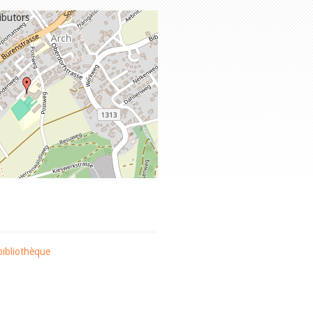
ibutors
bibliothèque