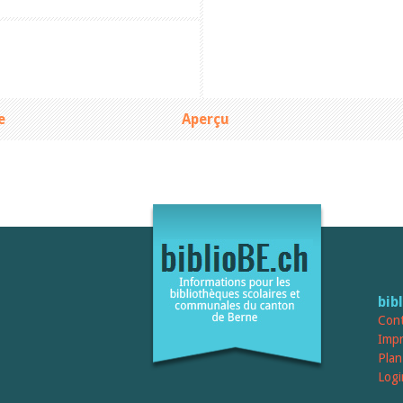
e
Aperçu
bib
Cont
Imp
Plan
Logi