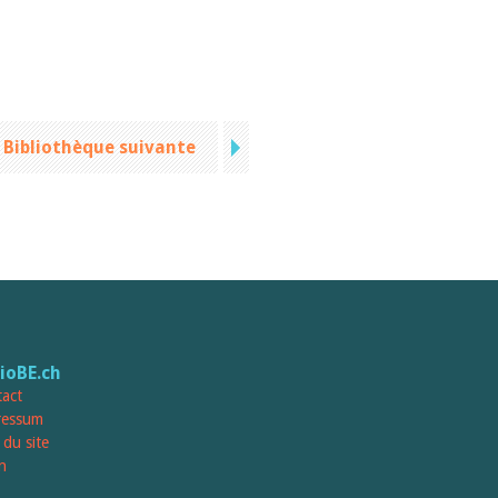
Bibliothèque suivante
lioBE.ch
act
ressum
 du site
n