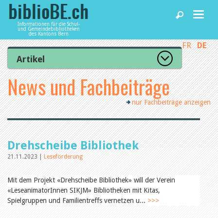
Informationen für die Schul-
und Gemeindebibliotheken
des Kantons Bern
FR
DE
Home
Artikel
Zur Artikelübersicht
News und Fachbeiträge
News und Fachbeiträge
Lesenswert
Gut bewertet
nur Fachbeiträge anzeigen
Kategorien
Bibliotheken
Aus dem Amt für Kultur
Aus der Kommission
Aus den Bibliotheken
Agenda
Drehscheibe Bibliothek
Organisation
Raum und Infrastruktur
21.11.2023 |
Leseförderung
Bestand
Benutzung
Dienstleistungen
Mit dem Projekt «Drehscheibe Bibliothek» will der Verein
Finanzen
«LeseanimatorInnen SIKJM» Bibliotheken mit Kitas,
Personal
Spielgruppen und Familientreffs vernetzen u...
Qualitätsmanagement
>>>
biblioBE nutzen
Recht und Politik