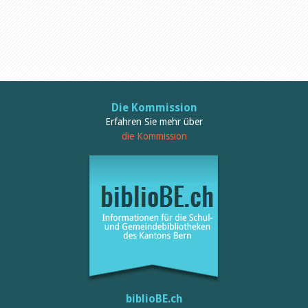
Öffentlichkeitsarbeit
Leseförderung
Aus aller Welt
Verschiedenes
Lesetipps
Tags
Aus- und Weiterbildung
Veranstaltungen
Die Kommission
Kinder- und Jugendmedien
Erfahren Sie mehr über
Bibliothek und Schule
die Kommission
Bibliotheksförderung
Zielpublikum Kinder und
Jugendliche
Einmalige Beiträge
Bibliotheksangebote
Bibliosuisse
Kantonale
Unterstützungsbeiträge
Rezensionen
Schweizer Literatur
Alle Tags
Autoren
biblioBE.ch
Julie Greub