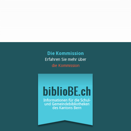
Öffentlichkeitsarbeit
Leseförderung
Aus aller Welt
Verschiedenes
Lesetipps
Tags
Aus- und Weiterbildung
Veranstaltungen
Kinder- und Jugendmedien
Die Kommission
Bibliothek und Schule
Erfahren Sie mehr über
Bibliotheksförderung
die Kommission
Zielpublikum Kinder und
Jugendliche
Einmalige Beiträge
Bibliotheksangebote
Bibliosuisse
Kantonale
Unterstützungsbeiträge
Rezensionen
Schweizer Literatur
Alle Tags
Autoren
Julie Greub