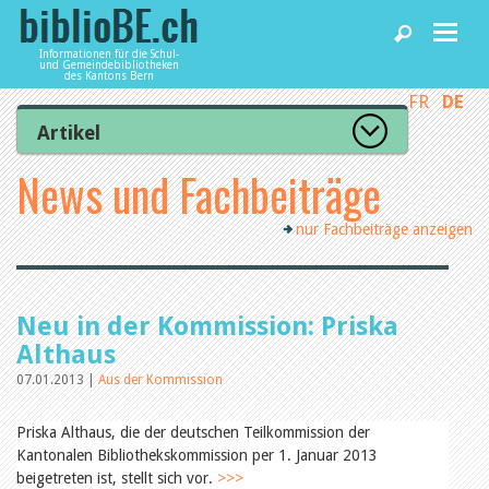
Informationen für die Schul-
und Gemeindebibliotheken
des Kantons Bern
FR
DE
Home
Artikel
Zur Artikelübersicht
News und Fachbeiträge
News und Fachbeiträge
Lesenswert
Gut bewertet
nur Fachbeiträge anzeigen
Kategorien
Bibliotheken
Aus dem Amt für Kultur
Aus der Kommission
Aus den Bibliotheken
Agenda
Neu in der Kommission: Priska
Organisation
Raum und Infrastruktur
Althaus
Bestand
07.01.2013 |
Aus der Kommission
Benutzung
Dienstleistungen
Finanzen
Personal
Priska Althaus, die der deutschen Teilkommission der
Qualitätsmanagement
Kantonalen Bibliothekskommission per 1. Januar 2013
biblioBE nutzen
Recht und Politik
beigetreten ist, stellt sich vor.
>>>