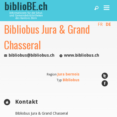
Informationen für die Schul-
und Gemeindebibliotheken
des Kantons Bern
Bibliobus Jura & Grand
FR
DE
Home
Chasseral
News und Fachbeiträge
bibliobus@bibliobus.ch
www.bibliobus.ch
Bibliotheken
Jura bernois
Region
Agenda
Bibliobus
Typ
Dienstleistungen
Kontakt
biblioBE nutzen
Bibliobus Jura & Grand Chasseral