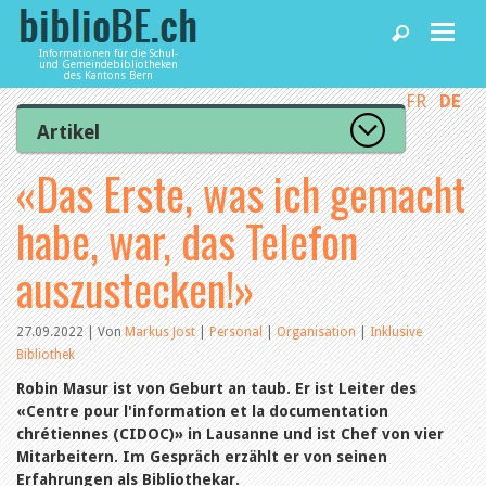
Informationen für die Schul-
und Gemeindebibliotheken
des Kantons Bern
FR
DE
Home
Artikel
Zur Artikelübersicht
«Das Erste, was ich gemacht
News und Fachbeiträge
Lesenswert
Gut bewertet
habe, war, das Telefon
Kategorien
Bibliotheken
Aus dem Amt für Kultur
auszustecken!»
Aus der Kommission
Aus den Bibliotheken
Agenda
Organisation
27.09.2022 | Von
Markus Jost
|
Personal
|
Organisation
|
Inklusive
Raum und Infrastruktur
Bibliothek
Bestand
Benutzung
Dienstleistungen
Robin Masur ist von Geburt an taub. Er ist Leiter des
Finanzen
«Centre pour l'information et la documentation
Personal
chrétiennes (CIDOC)» in Lausanne und ist Chef von vier
Qualitätsmanagement
Mitarbeitern. Im Gespräch erzählt er von seinen
biblioBE nutzen
Recht und Politik
Erfahrungen als Bibliothekar.