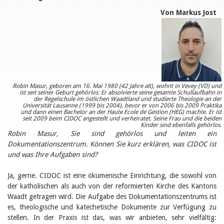
Öffentlichkeitsarbeit
Leseförderung
Von Markus Jost
Aus aller Welt
Verschiedenes
Lesetipps
Tags
Aus- und Weiterbildung
Veranstaltungen
Kinder- und Jugendmedien
Robin Masur, geboren am 16. Mai 1980 (42 Jahre alt), wohnt in Vevey (VD) und
ist seit seiner Geburt gehörlos. Er absolvierte seine gesamte Schullaufbahn in
Bibliothek und Schule
der Regelschule im östlichen Waadtland und studierte Theologie an der
Bibliotheksförderung
Universität Lausanne (1999 bis 2004), bevor er von 2006 bis 2009 Praktika
und dann einen Bachelor an der Haute Ecole de Gestion (HEG) machte. Er ist
Zielpublikum Kinder und
seit 2009 beim CIDOC angestellt und verheiratet. Seine Frau und die beiden
Jugendliche
Kinder sind ebenfalls gehörlos.
Einmalige Beiträge
Robin Masur, Sie sind gehörlos und leiten ein
Bibliotheksangebote
Dokumentationszentrum. Können Sie kurz erklären, was CIDOC ist
Bibliosuisse
und was Ihre Aufgaben sind?
Kantonale
Unterstützungsbeiträge
Rezensionen
Ja, gerne. CIDOC ist eine ökumenische Einrichtung, die sowohl von
Schweizer Literatur
der katholischen als auch von der reformierten Kirche des Kantons
Alle Tags
Waadt getragen wird. Die Aufgabe des Dokumentationszentrums ist
es, theologische und katechetische Dokumente zur Verfügung zu
Autoren
stellen. In der Praxis ist das, was wir anbieten, sehr vielfältig:
Julie Greub