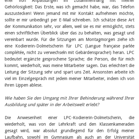
eher von Anpassungen im Zusammenhang mit meiner
Februar 2025
2024
Gehörlosigkeit: Das Erste, was ich gemacht habe, war, das Telefon
2023
auszustecken! Wenn jemand mit mir Kontakt aufnehmen möchte,
2022
sollte er mir unbedingt per E-Mail schreiben. Ich schätze diese Art
2021
der Kommunikation sehr, vor allem, weil sie es mir ermöglicht, stets
2020
einen schriftlichen Überblick über das zu behalten, was gesagt und
2019
vereinbart wurde. Für die Sitzungen am Montagmorgen ziehe ich
2018
eine Kodiererin-Dolmetscherin für LPC (Langue française parlée
2017
complétée
,
nicht zu verwechseln mit Gebärdensprache!) heran. LPC
2016
bedeutet ergänzte gesprochene Sprache; die Person, die für mich
2015
2014
kommt, wiederholt, was meine Mitarbeiter sagen. Das erleichtert die
2013
Leitung der Sitzung sehr und spart uns Zeit. Ansonsten arbeite ich
2012
viel im Einzelgespräch mit jedem meiner Mitarbeiter, indem ich von
ihren Lippen ablese.
Wie haben Sie den Umgang mit Ihrer Behinderung während Ihrer
Ausbildung und später in der Arbeitswelt erlebt?
Die Anwesenheit einer LPC-Kodiererin-Dolmetscherin, die
wiederholt, was von der Lehrkraft und den Klassenkameraden
gesagt wird, war absolut grundlegend für den Erfolg meiner
Laufbahn, sowohl im Gymnasium als auch an der Universität