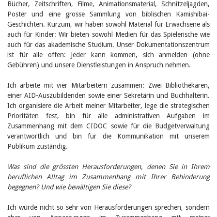
Bücher, Zeitschriften, Filme, Animationsmaterial, Schnitzeljagden,
Birgit Libiszewski
Poster und eine grosse Sammlung von biblischen Kamishibai-
Ursula Strahm
Geschichten. Kurzum, wir haben sowohl Material für Erwachsene als
Sandra Dettwyler
Sibylle Birrer
auch für Kinder: Wir bieten sowohl Medien für das Spielerische wie
Javier Lopez
auch für das akademische Studium. Unser Dokumentationszentrum
Céline Graf
ist für alle offen: Jeder kann kommen, sich anmelden (ohne
Felicitas Isler
Gebühren) und unsere Dienstleistungen in Anspruch nehmen.
Andrea Grichting
Therese von Weissenfluh
Ich arbeite mit vier Mitarbeitern zusammen: Zwei Bibliothekaren,
Nicole Rothen
einer AID-Auszubildenden sowie einer Sekretärin und Buchhalterin.
Manuela Nyffeler-Lanker
Ich organisiere die Arbeit meiner Mitarbeiter, lege die strategischen
Alle Autoren
Prioritäten fest, bin für alle administrativen Aufgaben im
Archiv
Zusammenhang mit dem CIDOC sowie für die Budgetverwaltung
Juli 2026
verantwortlich und bin für die Kommunikation mit unserem
Juni 2026
Publikum zuständig.
März 2026
Dezember 2025
Was sind die grössten Herausforderungen, denen Sie in Ihrem
November 2025
beruflichen Alltag im Zusammenhang mit Ihrer Behinderung
September 2025
begegnen? Und wie bewältigen Sie diese?
Juli 2025
Juni 2025
Ich würde nicht so sehr von Herausforderungen sprechen, sondern
März 2025