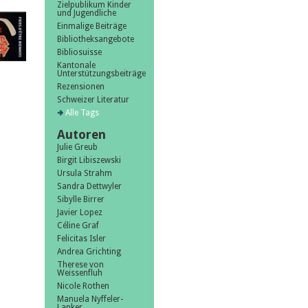
Zielpublikum Kinder
und Jugendliche
Einmalige Beiträge
Bibliotheksangebote
Bibliosuisse
Kantonale
Unterstützungsbeiträge
Rezensionen
Schweizer Literatur
Alle Tags
Autoren
Julie Greub
Birgit Libiszewski
Ursula Strahm
Sandra Dettwyler
Sibylle Birrer
Javier Lopez
Céline Graf
Felicitas Isler
Andrea Grichting
Therese von
Weissenfluh
Nicole Rothen
Manuela Nyffeler-
Lanker