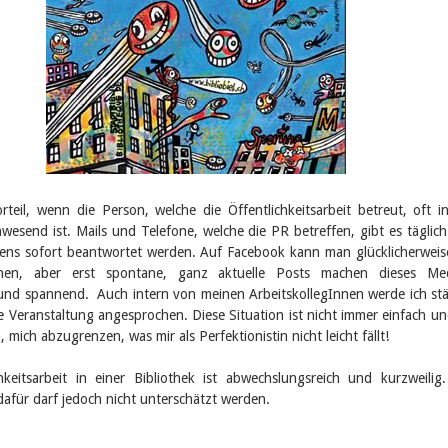
rteil, wenn die Person, welche die Öffentlichkeitsarbeit betreut, oft i
wesend ist. Mails und Telefone, welche die PR betreffen, gibt es täglic
ens sofort beantwortet werden. Auf Facebook kann man glücklicherweis
anen, aber erst spontane, ganz aktuelle Posts machen dieses Me
und spannend. Auch intern von meinen ArbeitskollegInnen werde ich st
e Veranstaltung angesprochen. Diese Situation ist nicht immer einfach un
 mich abzugrenzen, was mir als Perfektionistin nicht leicht fällt!
hkeitsarbeit in einer Bibliothek ist abwechslungsreich und kurzweilig
afür darf jedoch nicht unterschätzt werden.