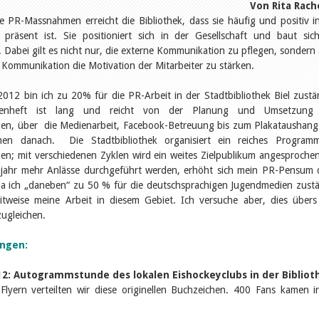
Von Rita Rach
e PR-Massnahmen erreicht die Bibliothek, dass sie häufig und positiv i
t präsent ist. Sie positioniert sich in der Gesellschaft und baut sic
 Dabei gilt es nicht nur, die externe Kommunikation zu pflegen, sondern
 Kommunikation die Motivation der Mitarbeiter zu stärken.
2012 bin ich zu 20% für die PR-Arbeit in der Stadtbibliothek Biel zustä
htenheft ist lang und reicht von der Planung und Umsetzung
gen, über die Medienarbeit, Facebook-Betreuung bis zum Plakataushan
en danach. Die Stadtbibliothek organisiert ein reiches Program
en; mit verschiedenen Zyklen wird ein weites Zielpublikum angesproche
bjahr mehr Anlässe durchgeführt werden, erhöht sich mein PR-Pensum
Da ich „daneben“ zu 50 % für die deutschsprachigen Jugendmedien zust
eitweise meine Arbeit in diesem Gebiet. Ich versuche aber, dies übers
ugleichen.
ungen:
2: Autogrammstunde des lokalen Eishockeyclubs in der Bibliot
Flyern verteilten wir diese originellen Buchzeichen. 400 Fans kamen i