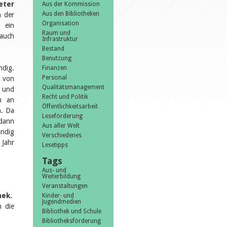
eter
Aus der Kommission
Aus den Bibliotheken
n der
Organisation
h ein
Raum und
 auch
Infrastruktur
Bestand
Benutzung
ndig.
Finanzen
Personal
 von
Qualitätsmanagement
g und
Recht und Politik
m an
Öffentlichkeitsarbeit
n. Da
Leseförderung
 dann
Aus aller Welt
ändig
Verschiedenes
 Jahr
Lesetipps
Tags
Aus- und
Weiterbildung
Veranstaltungen
hek.
Kinder- und
Jugendmedien
n die
Bibliothek und Schule
Bibliotheksförderung