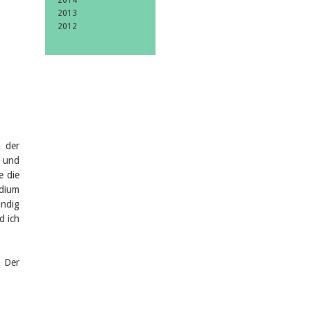
2014
2013
2012
n der
h und
e die
dium
ändig
d ich
. Der