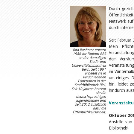
Durch gezielt
Öffentlichkei
Netzwerk auf.
durch interne
Seit Februar 
Mein Pflic
Rita Racheter erwarb
Veranstaltun
1986 ihr Diplom BBS
an der damaligen
dem Verräum
Stadt- und
Veranstaltung
Universitätsbibliothek
Bern. Seit 1991
im Winterhal
arbeitet sie in
verschiedenen
um einiges. 
Funktionen in der
bin, leidet z
Stadtbibliothek Biel.
Seit 10 Jahren betreut
hindurch ausz
sie die
deutschsprachigen
Jugendmedien und
Veranstalt
seit 2012 zusätzlich
dazu die
Öffentlichkeitsarbeit.
Oktober 201
Anstelle von 
Bibliothek!