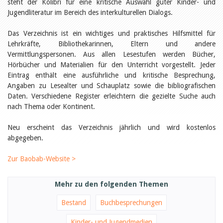
Öffentlichkeitsarbeit
steht der Kolibri für eine kritische Auswahl guter Kinder- und
Leseförderung
Jugendliteratur im Bereich des interkulturellen Dialogs.
Aus aller Welt
Verschiedenes
Das Verzeichnis ist ein wichtiges und praktisches Hilfsmittel für
Lesetipps
Lehrkräfte, Bibliothekarinnen, Eltern und andere
Tags
Vermittlungspersonen. Aus allen Lesestufen werden Bücher,
Hörbücher und Materialien für den Unterricht vorgestellt. Jeder
Aus- und Weiterbildung
Eintrag enthält eine ausführliche und kritische Besprechung,
Veranstaltungen
Angaben zu Lesealter und Schauplatz sowie die bibliografischen
Kinder- und Jugendmedien
Bibliothek und Schule
Daten. Verschiedene Register erleichtern die gezielte Suche auch
Bibliotheksförderung
nach Thema oder Kontinent.
Zielpublikum Kinder und
Jugendliche
Neu erscheint das Verzeichnis jährlich und wird kostenlos
Einmalige Beiträge
abgegeben.
Bibliotheksangebote
Bibliosuisse
Kantonale
Zur Baobab-Website >
Unterstützungsbeiträge
Rezensionen
Schweizer Literatur
Mehr zu den folgenden Themen
Alle Tags
Bestand
Buchbesprechungen
Autoren
Julie Greub
Kinder- und Jugendmedien