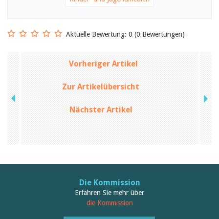
Birgit Libiszewski
Ursula Strahm
Sandra Dettwyler
Sibylle Birrer
Aktuelle Bewertung: 0 (0 Bewertungen)
Javier Lopez
Céline Graf
Felicitas Isler
Vorheriger Artikel
Andrea Grichting
Therese von Weissenfluh
Zur Artikelübersicht
Nicole Rothen
Manuela Nyffeler-Lanker
Alle Autoren
Nächster Artikel
Archiv
Juli 2026
Juni 2026
März 2026
Dezember 2025
November 2025
Die Kommission
September 2025
Juli 2025
Erfahren Sie mehr über
Juni 2025
die Kommission
März 2025