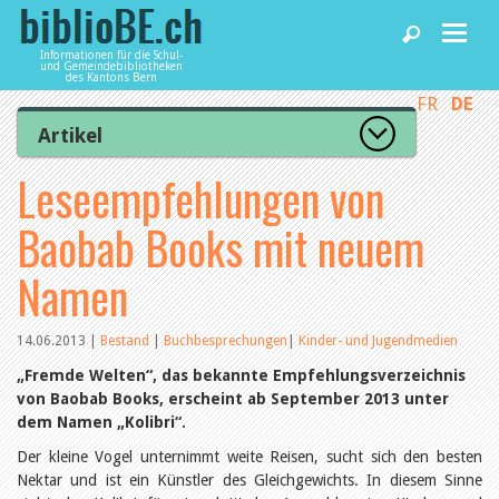
Informationen für die Schul-
und Gemeindebibliotheken
des Kantons Bern
FR
DE
Home
Artikel
Zur Artikelübersicht
Leseempfehlungen von
News und Fachbeiträge
Lesenswert
Gut bewertet
Baobab Books mit neuem
Kategorien
Bibliotheken
Aus dem Amt für Kultur
Namen
Aus der Kommission
Aus den Bibliotheken
Agenda
Organisation
14.06.2013
|
Bestand
|
Buchbesprechungen
|
Kinder- und Jugendmedien
Raum und Infrastruktur
Bestand
„Fremde Welten“, das bekannte Empfehlungsverzeichnis
Benutzung
Dienstleistungen
von Baobab Books, erscheint ab September 2013 unter
Finanzen
dem Namen „Kolibri“.
Personal
Der kleine Vogel unternimmt weite Reisen, sucht sich den besten
Qualitätsmanagement
biblioBE nutzen
Nektar und ist ein Künstler des Gleichgewichts. In diesem Sinne
Recht und Politik