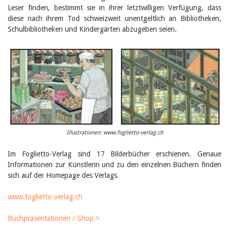
Birgit Libiszewski
Leser finden, bestimmt sie in ihrer letztwilligen Verfügung, dass
Ursula Strahm
diese nach ihrem Tod schweizweit unentgeltlich an Bibliotheken,
Sandra Dettwyler
Schulbibliotheken und Kindergärten abzugeben seien.
Sibylle Birrer
Javier Lopez
Céline Graf
Felicitas Isler
Andrea Grichting
Therese von Weissenfluh
Nicole Rothen
Manuela Nyffeler-Lanker
Alle Autoren
Archiv
Illustrationen: www.foglietto-verlag.ch
Juli 2026
Juni 2026
Im Foglietto-Verlag sind 17 Bilderbücher erschienen. Genaue
März 2026
Informationen zur Künstlerin und zu den einzelnen Büchern finden
Dezember 2025
sich auf der Homepage des Verlags.
November 2025
September 2025
www.foglietto-verlag.ch
Juli 2025
Juni 2025
Buchpräsentationen / Shop >
März 2025