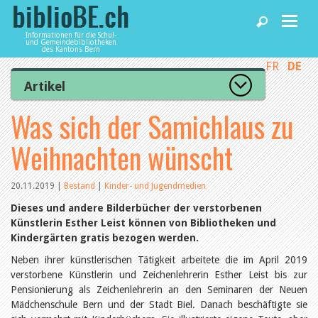
Informationen für die Schul-
und Gemeindebibliotheken
des Kantons Bern
FR
DE
Home
Artikel
Zur Artikelübersicht
Was sich der Samichlaus zu
News und Fachbeiträge
Lesenswert
Gut bewertet
Weihnachten wünscht
Kategorien
Bibliotheken
Aus dem Amt für Kultur
Aus der Kommission
20.11.2019
|
Bestand
|
Kinder- und Jugendmedien
Aus den Bibliotheken
Agenda
Dieses und andere Bilderbücher der verstorbenen
Organisation
Künstlerin Esther Leist können von Bibliotheken und
Raum und Infrastruktur
Kindergärten gratis bezogen werden.
Bestand
Benutzung
Dienstleistungen
Neben ihrer künstlerischen Tätigkeit arbeitete die im April 2019
Finanzen
verstorbene Künstlerin und Zeichenlehrerin Esther Leist bis zur
Personal
Pensionierung als Zeichenlehrerin an den Seminaren der Neuen
Qualitätsmanagement
biblioBE nutzen
Mädchenschule Bern und der Stadt Biel. Danach beschäftigte sie
Recht und Politik