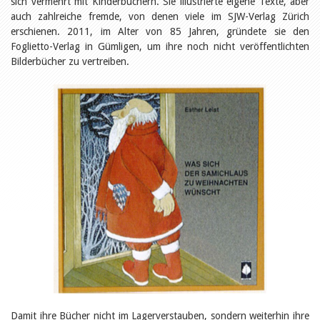
sich vermehrt mit Kinderbüchern. Sie illustrierte eigene Texte, aber
Öffentlichkeitsarbeit
Leseförderung
auch zahlreiche fremde, von denen viele im SJW-Verlag Zürich
Aus aller Welt
erschienen. 2011, im Alter von 85 Jahren, gründete sie den
Verschiedenes
Foglietto-Verlag in Gümligen, um ihre noch nicht veröffentlichten
Lesetipps
Bilderbücher zu vertreiben.
Tags
Aus- und Weiterbildung
Veranstaltungen
Kinder- und Jugendmedien
Bibliothek und Schule
Bibliotheksförderung
Zielpublikum Kinder und
Jugendliche
Einmalige Beiträge
Bibliotheksangebote
Bibliosuisse
Kantonale
Unterstützungsbeiträge
Rezensionen
Schweizer Literatur
Alle Tags
Autoren
Damit ihre Bücher nicht im Lagerverstauben, sondern weiterhin ihre
Julie Greub