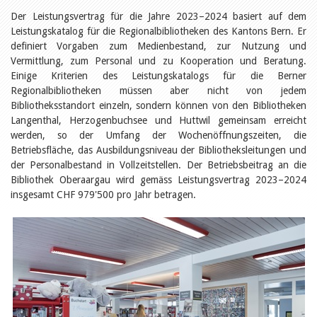
Öffentlichkeitsarbeit
Leseförderung
Der Leistungsvertrag für die Jahre 2023–2024 basiert auf dem
Aus aller Welt
Leistungskatalog für die Regionalbibliotheken des Kantons Bern. Er
Verschiedenes
definiert Vorgaben zum Medienbestand, zur Nutzung und
Lesetipps
Vermittlung, zum Personal und zu Kooperation und Beratung.
Tags
Einige Kriterien des Leistungskatalogs für die Berner
Regionalbibliotheken müssen aber nicht von jedem
Aus- und Weiterbildung
Bibliotheksstandort einzeln, sondern können von den Bibliotheken
Veranstaltungen
Langenthal, Herzogenbuchsee und Huttwil gemeinsam erreicht
Kinder- und Jugendmedien
werden, so der Umfang der Wochenöffnungszeiten, die
Bibliothek und Schule
Bibliotheksförderung
Betriebsfläche, das Ausbildungsniveau der Bibliotheksleitungen und
Zielpublikum Kinder und
der Personalbestand in Vollzeitstellen. Der Betriebsbeitrag an die
Jugendliche
Bibliothek Oberaargau wird gemäss Leistungsvertrag 2023–2024
Einmalige Beiträge
insgesamt CHF 979'500 pro Jahr betragen.
Bibliotheksangebote
Bibliosuisse
Kantonale
Unterstützungsbeiträge
Rezensionen
Schweizer Literatur
Alle Tags
Autoren
Julie Greub