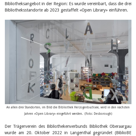
Februar 2025
Bibliotheksangebot in der Region: Es wurde vereinbart, dass die drei
2024
Bibliotheksstandorte ab 2023 gestaffelt «Open Library» einführen.
2023
2022
2021
2020
2019
2018
2017
2016
2015
2014
2013
2012
An allen drei Standorten, im Bild die Bibliothek Herzogenbuchsee, wird in den nächsten
Jahren «Open Library» eingeführt werden.
(Foto: Desborough)
Der Trägerverein des Bibliothekenverbunds Bibliothek Oberaargau
wurde am 20. Oktober 2022 in Langenthal gegründet (BiblioBE