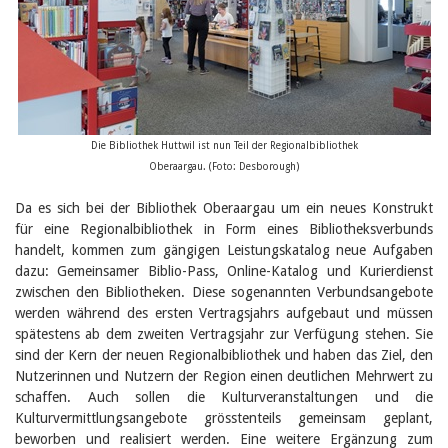
Birgit Libiszewski
Ursula Strahm
Sandra Dettwyler
Sibylle Birrer
Javier Lopez
Céline Graf
Felicitas Isler
Andrea Grichting
Die Bibliothek Huttwil ist nun Teil der Regionalbibliothek
Therese von Weissenfluh
Oberaargau. (Foto: Desborough)
Nicole Rothen
Manuela Nyffeler-Lanker
Da es sich bei der Bibliothek Oberaargau um ein neues Konstrukt
Alle Autoren
für eine Regionalbibliothek in Form eines Bibliotheksverbunds
handelt, kommen zum gängigen Leistungskatalog neue Aufgaben
Archiv
dazu: Gemeinsamer Biblio-Pass, Online-Katalog und Kurierdienst
Juli 2026
zwischen den Bibliotheken. Diese sogenannten Verbundsangebote
Juni 2026
werden während des ersten Vertragsjahrs aufgebaut und müssen
März 2026
spätestens ab dem zweiten Vertragsjahr zur Verfügung stehen. Sie
Dezember 2025
November 2025
sind der Kern der neuen Regionalbibliothek und haben das Ziel, den
September 2025
Nutzerinnen und Nutzern der Region einen deutlichen Mehrwert zu
Juli 2025
schaffen. Auch sollen die Kulturveranstaltungen und die
Juni 2025
Kulturvermittlungsangebote grösstenteils gemeinsam geplant,
März 2025
beworben und realisiert werden. Eine weitere Ergänzung zum