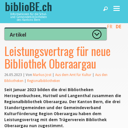
Informationen für die Schul-
und Gemeindebibliotheken
des Kantons Bern
FR
DE
Home
Artikel
Zur Artikelübersicht
Leistungsvertrag für neue
News und Fachbeiträge
Lesenswert
Gut bewertet
Bibliothek Oberaargau
Kategorien
Bibliotheken
Aus dem Amt für Kultur
Aus der Kommission
26.05.2023 | Von
Markus Jost
|
Aus dem Amt für Kultur
|
Aus den
Aus den Bibliotheken
Bibliotheken
|
Regionalbibliotheken
Agenda
Organisation
Seit Januar 2023 bilden die drei Bibliotheken
Raum und Infrastruktur
Herzogenbuchsee, Huttwil und Langenthal zusammen die
Bestand
Benutzung
Regionalbibliothek Oberaargau. Der Kanton Bern, die drei
Dienstleistungen
Finanzen
Standortgemeinden und der Gemeindeverband
Personal
Kulturförderung Region Oberaargau haben dem
Qualitätsmanagement
Leistungsvertrag mit dem Trägerverein Bibliothek
biblioBE nutzen
Recht und Politik
Oberaargau nun zugestimmt.