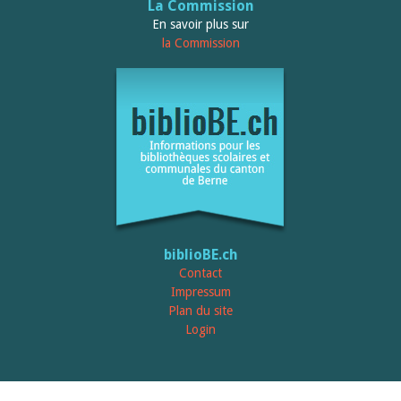
Relations publiques
La Commission
Encouragement à la lecture
En savoir plus sur
Du monde entier
la Commission
Divers
A lire
Tags
Manifestations
Formation et perfectionnement
Animations
Jeune public
Ecole et bibliothèque
Bibliosuisse
Subventions cantonales
Subventions extraordinaires
biblioBE.ch
Littérature de jeunesse
Membres de la commission
Contact
Encouragement des
Impressum
bibliothèques
Plan du site
Bibliomedia
Login
Tous les tags
Auteurs
Julie Greub