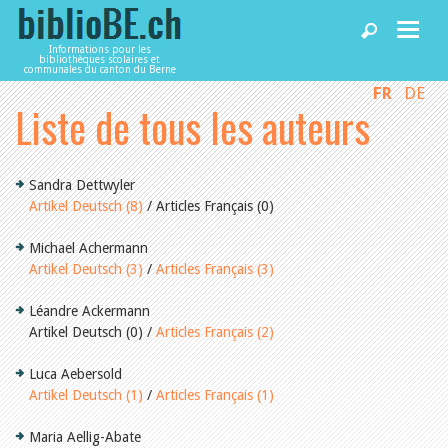
Informations pour les
bibliothèques scolaires et
communales du canton du Berne
FR
DE
Accueil
Liste de tous les auteurs
Articles
Sandra Dettwyler
Artikel Deutsch (8)
/ Articles Français (0)
Bibliothèques
Michael Achermann
Artikel Deutsch (3)
/
Articles Français (3)
Agenda
Léandre Ackermann
Artikel Deutsch (0) /
Articles Français (2)
Services
Luca Aebersold
Artikel Deutsch (1)
/
Articles Français (1)
Utiliser biblioBE.ch
Maria Aellig-Abate