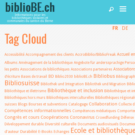
Informations pour les
bibliothèques scolaires et
communales du canton du Berne
FR
DE
Accueil
Tag Cloud
Articles
Accueil e
AccroBiblio/BiblioFreak
Accessibilité
Accompagnement des clients
Albums
Aménagement de la bibliothèque
Angebote für anderssprachige Pers
Bibliothèques
Association
les petits
Associations de bibliothèques
Associations partenaires
Bibliobus
BD
d’écriture
Bases de travail
Biblio2030
biblioBE.ch
Bibliograph
Bibliosuisse
Bibliothek und Integration
Bibliothek und Migration
Bibl
Agenda
Bibliothèque et inclusion
Bibliothèque et in
Bibliothèque et illettrisme
Bibliothèques régional
Bibliothèques hors murs
Bibliothèques interculturelles
Collaboration
suisses
Blogs
Bourses et subventions
Catalogage
Collecte 
Services
Compétences informationnelles
Compétences médiatiques
Comportem
Congrès et cours
Coopérations
Coronavirus
Crowdfunding
Défense 
Diversité culturelle
Document
Développement durable
Documents audiovisuels
Utiliser biblioBE.ch
Ecole et bibliothèqu
d'auteur
Durabilité
E-Books
Echanges