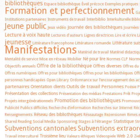
bibliothèques
Espace bibliothèque
Éveil précoce
Exemples pratiques
Formation et perfectionnement
G
Institutions partenaires
Interbiblio
Instruments de travail
Interkulturelle Bibl
Jeune public
Journée des bibliothèques
Jeux vidéo
Journées
Lecture à voix haute
Lectures d'auteurs
Lignes directrices
Lire et écrire
L
jeunesse
Littérature sui
Littérature romande
Littérature francophone
Manifestations
Matériel de travail
Matériel didactiq
Né pour lire
Mise en réseau
Norme
Mentalité de service
Mobilier
Normes CLP
Offre de la bibliothèque
Offres diverses
Objectifs annuels
Offres du
Offres numériques
Offres pour bibliothèques
Offres pour les bibliothèques
Off
personnes handicapées
Open Library
Ordonnance sur l’encouragement des acti
partenaires
Outils de travail
Personnes
Orientation clients
Poésie
P
Présentation des collections
Présentation des médias
Prestations
Prêt
Proj
Promotion des bibliothèques
Projets intergénérationnels
Promouvoi
Publicité
Publics difficiles
Recherche d’information
Recherches sur Internet
Réc
Réseau des bibliothèques
Renseignements
Réseautage
Rezensionen
Rimes 
Statistique
Social Media
Stages à l'étranger
Shared Reading
Sponsoring
Str
Subventions cantonales
Subventions extraor
Troisième lieu
Web 2.0
Travail interculturel
Valeurs éthiques
Videospiele
Zie