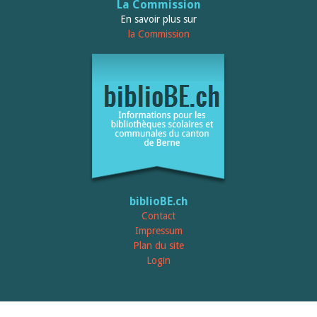
Relations publiques
La Commission
Encouragement à la lecture
En savoir plus sur
Du monde entier
la Commission
Divers
A lire
Tags
Manifestations
Formation et perfectionnement
Animations
Jeune public
Ecole et bibliothèque
Bibliosuisse
Subventions cantonales
Subventions extraordinaires
biblioBE.ch
Littérature de jeunesse
Membres de la commission
Contact
Encouragement des
Impressum
bibliothèques
Plan du site
Bibliomedia
Login
Tous les tags
Auteurs
Julie Greub