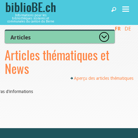
Informations pour les
bibliothèques scolaires et
communales du canton du Berne
FR
DE
Accueil
Articles
Tous les articles
Articles thématiques et
Articles
Articles recommandés
Les mieux notés
News
Catégories
Bibliothèques
L’Office de la culture informe
Aperçu des articles thématiques
La Commission informe
Les bibliothèques informent
Agenda
as d'informations
Organisation
Locaux et infrastructure
Collections
Utilisation
Services
Finances
Personnel
Gestion de la qualité
Utiliser biblioBE.ch
Droit et politique