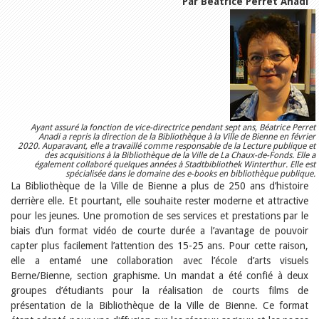
Relations publiques
Par Béatrice Perret Anadi
Encouragement à la lecture
Du monde entier
Divers
A lire
Tags
Manifestations
Formation et perfectionnement
Animations
Ayant assuré la fonction de vice-directrice pendant sept ans, Béatrice Perret
Jeune public
Anadi a repris la direction de la Bibliothèque à la Ville de Bienne en février
2020. Auparavant, elle a travaillé comme responsable de la Lecture publique et
Ecole et bibliothèque
des acquisitions à la Bibliothèque de la Ville de La Chaux-de-Fonds. Elle a
Bibliosuisse
également collaboré quelques années à Stadtbibliothek Winterthur. Elle est
spécialisée dans le domaine des e-books en bibliothèque publique.
Subventions cantonales
La Bibliothèque de la Ville de Bienne a plus de 250 ans d’histoire
Subventions extraordinaires
derrière elle. Et pourtant, elle souhaite rester moderne et attractive
Littérature de jeunesse
pour les jeunes. Une promotion de ses services et prestations par le
Membres de la commission
biais d’un format vidéo de courte durée a l’avantage de pouvoir
Encouragement des
bibliothèques
capter plus facilement l’attention des 15-25 ans. Pour cette raison,
Bibliomedia
elle a entamé une collaboration avec l’école d’arts visuels
Tous les tags
Berne/Bienne, section graphisme. Un mandat a été confié à deux
Auteurs
groupes d’étudiants pour la réalisation de courts films de
présentation de la Bibliothèque de la Ville de Bienne. Ce format
Julie Greub