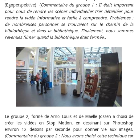
Janvier 2025
(Egoperspektive). (
Commentaire du groupe 1 : Il était important
2024
pour nous de rendre les scènes individuelles très détaillées pour
2023
rendre la vidéo informative et facile à comprendre. Problèmes :
2022
de nombreuses personnes se trouvaient sur le chemin de la
2021
bibliothèque et dans la bibliothèque. Finalement, nous sommes
2020
revenues filmer quand la bibliothèque était fermée.
)
2019
2018
2017
2016
2015
2014
2013
2012
Le groupe 2, formé de Arno Louis et de Maëlle Jossen a choisi de
créer les vidéos en Stop Motion, en dessinant sur Photoshop
environ 12 dessins par seconde pour donner vie aux images.
(Commentaire du groupe 2 : Nous avons choisi cette technique car