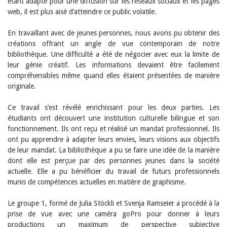
Sibylle Birrer
étant adapté pour une diffusion sur les réseaux sociaux et les pages
Javier Lopez
web, il est plus aisé d’atteindre ce public volatile.
Andrea Grichting
Maria Aellig-Abate
En travaillant avec de jeunes personnes, nous avons pu obtenir des
Aline Yeretzian
créations offrant un angle de vue contemporain de notre
Markus Jost
bibliothèque. Une difficulté a été de négocier avec eux la limite de
Markus Keel
leur génie créatif. Les informations devaient être facilement
Blaise Humbert-Droz
compréhensibles même quand elles étaient présentées de manière
Sarah Jenni
originale.
Gabriela Hammel
Brigitte Burri
Tous les auteurs
Ce travail s’est révélé enrichissant pour les deux parties. Les
étudiants ont découvert une institution culturelle bilingue et son
Archives
fonctionnement. Ils ont reçu et réalisé un mandat professionnel. Ils
Juillet 2026
ont pu apprendre à adapter leurs envies, leurs visions aux objectifs
Juin 2026
de leur mandat. La bibliothèque a pu se faire une idée de la manière
Mars 2026
dont elle est perçue par des personnes jeunes dans la société
Décembre 2025
actuelle. Elle a pu bénéficier du travail de futurs professionnels
Novembre 2025
munis de compétences actuelles en matière de graphisme.
Septembre 2025
Juillet 2025
Juin 2025
Le groupe 1, formé de Julia Stöckli et Svenja Ramseier a procédé à la
Mars 2025
prise de vue avec une caméra goPro pour donner à leurs
Février 2025
productions un maximum de perspective subjective