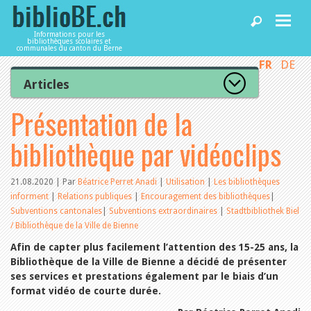
Informations pour les
bibliothèques scolaires et
communales du canton du Berne
FR
DE
Accueil
Articles
Tous les articles
Présentation de la
Articles
Articles recommandés
Les mieux notés
bibliothèque par vidéoclips
Catégories
Bibliothèques
L’Office de la culture informe
La Commission informe
21.08.2020 | Par
Béatrice Perret Anadi
|
Utilisation
|
Les bibliothèques
Les bibliothèques informent
informent
|
Relations publiques
|
Encouragement des bibliothèques
|
Agenda
Organisation
Subventions cantonales
|
Subventions extraordinaires
|
Stadtbibliothek Biel
Locaux et infrastructure
/ Bibliothèque de la Ville de Bienne
Collections
Utilisation
Afin de capter plus facilement l’attention des 15-25 ans, la
Services
Finances
Bibliothèque de la Ville de Bienne a décidé de présenter
Personnel
ses services et prestations également par le biais d’un
Gestion de la qualité
format vidéo de courte durée.
Utiliser biblioBE.ch
Droit et politique