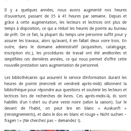
Sibylle Birrer
Javier Lopez
Il y a quelques années, nous avons augmenté nos heures
Andrea Grichting
d'ouverture, passant de 35 à 41 heures par semaine. Depuis et
Maria Aellig-Abate
grâce à cette augmentation, les lecteurs et lectrices ont plus de
Aline Yeretzian
Markus Jost
temps à disposition, ce qui a réduit les heures de pointe au bureau
Markus Keel
de prêt. De ce fait, la plupart du temps une personne suffit pour y
Blaise Humbert-Droz
assurer les travaux, alors qu’avant, il en fallait deux voire trois. En
Sarah Jenni
outre, dans le domaine administratif (acquisition, catalogage,
Gabriela Hammel
inscription etc.), les procédures de travail ont été améliorées et
Brigitte Burri
simplifiées ces dernières années, ce qui nous permet d’offrir cette
Tous les auteurs
nouvelle prestation sans augmentation de personnel.
Archives
Les bibliothécaires qui assurent le service d’information durant les
Juillet 2026
Juin 2026
heures de pointe (mercredi et vendredi après-midi) sillonnent la
Mars 2026
bibliothèque pour répondre aux questions et soutenir les lecteurs et
Décembre 2025
lectrices lors de recherches de livres. Ces après-midis-là, ils sont
Novembre 2025
habillés d'un t-shirt ou d'une veste noire (selon la saison). Sur le
Septembre 2025
devant de l'habit, on peut lire en blanc « Auskunft »
Juillet 2025
(renseignements), et dans le dos en blanc et rouge « Nicht suchen –
Juin 2025
fragen ! » (Ne cherchez pas – demandez !).
Mars 2025
Février 2025