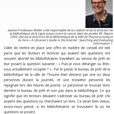
Relations publiques
Encouragement à la lecture
Du monde entier
Divers
A lire
Tags
Jeanne Froidevaux Müller a été responsable de la création et de la direction de
la bibliothèque de la Ligue suisse contre le cancer dans les années 90. Depuis
Manifestations
2009, elle est la directrice de la Bibliothèque de la Ville de Thoune et auteure
Formation et perfectionnement
du livre « A Librarian's Guide to the Internet : Searching and Evaluating
Animations
Information ».
L’idée de mettre en place une offre en matière de conseil est née
Jeune public
parce que les lecteurs et lectrices qui avaient des questions ont
Ecole et bibliothèque
Bibliosuisse
souvent abordé les bibliothécaires travaillant au service de prêt en
Subventions cantonales
leur posant la question suivante : « Puis-je vous déranger ou êtes-
Subventions extraordinaires
vous actuellement occupée ? ». Par le passé, le bureau de prêt de la
Littérature de jeunesse
bibliothèque de la ville de Thoune était desservi par une ou deux
Membres de la commission
personnes durant la journée, et une troisième personne les
Encouragement des
rejoignait lors des heures de pointe. Le personnel se trouvait donc
bibliothèques
Bibliomedia
derrière le bureau de prêt et non pas dans la bibliothèque. Ce qui
Tous les tags
signifie que les lecteurs devaient s'adresser au bureau de prêt s'ils
avaient des questions ou cherchaient un livre. Ce serait bien mieux,
Auteurs
avons-nous pensé, si les bibliothécaires se trouvaient là où les
Julie Greub
questions se posent.