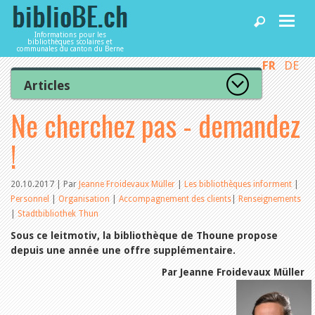
Informations pour les
bibliothèques scolaires et
communales du canton du Berne
FR
DE
Accueil
Articles
Tous les articles
Ne cherchez pas - demandez
Articles
Articles recommandés
Les mieux notés
!
Catégories
Bibliothèques
L’Office de la culture informe
La Commission informe
20.10.2017 | Par
Jeanne Froidevaux Müller
|
Les bibliothèques informent
|
Les bibliothèques informent
Personnel
|
Organisation
|
Accompagnement des clients
|
Renseignements
Agenda
Organisation
|
Stadtbibliothek Thun
Locaux et infrastructure
Sous ce leitmotiv, la bibliothèque de Thoune propose
Collections
Utilisation
depuis une année une offre supplémentaire.
Services
Finances
Par Jeanne Froidevaux Müller
Personnel
Gestion de la qualité
Utiliser biblioBE.ch
Droit et politique