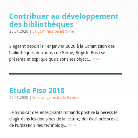
Encouragement à la lecture
Du monde entier
Divers
Contribuer au développement
A lire
des bibliothèques
Tags
20.01.2020 |
La Commission informe
Tous les tags
Auteurs
Siégeant depuis le 1er janvier 2020 à la Commission des
bibliothèques du canton de Berne, Brigitte Burri se
Julie Greub
Sibylle Birrer
présente et explique quels sont ses object...
>>>
Javier Lopez
Andrea Grichting
Maria Aellig-Abate
Aline Yeretzian
Markus Jost
Etude Pisa 2018
Markus Keel
20.01.2020 |
Encouragement à la lecture
Blaise Humbert-Droz
Sarah Jenni
Gabriela Hammel
Le Syndicat des enseignants romands postule la nécessité
Brigitte Burri
d'agir dans les domaines de la lecture, de l’éveil précoce et
Tous les auteurs
de l'utilisation des technologi...
>>>
Archives