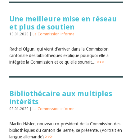
Juillet 2026
Juin 2026
Mars 2026
Une meilleure mise en réseau
Décembre 2025
et plus de soutien
Novembre 2025
Septembre 2025
13.01.2020 |
La Commission informe
Juillet 2025
Juin 2025
Rachel Olgun, qui vient d'arriver dans la Commission
Mars 2025
Février 2025
cantonale des bibliothèques explique pourquoi elle a
Janvier 2025
intégrée la Commission et ce qu'elle souhait...
>>>
2024
2023
2022
2021
2020
Bibliothécaire aux multiples
2019
intérêts
2018
2017
09.01.2020 |
La Commission informe
2016
2015
Martin Häsler, nouveau co-président de la Commission des
2014
bibliothèques du canton de Berne, se présente. (Portrait en
2013
langue allemande)
>>>
2012