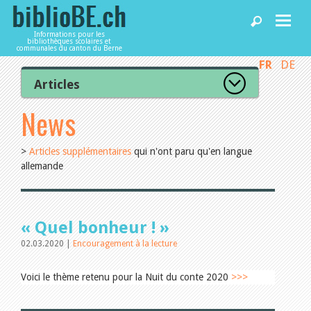
Informations pour les
bibliothèques scolaires et
communales du canton du Berne
FR
DE
Accueil
Articles
Tous les articles
News
Articles
RSS Feed
Catégories
>
Articles supplémentaires
qui n'ont paru qu'en langue
L’Office de la culture informe
Bibliothèques
allemande
La Commission informe
Les bibliothèques informent
Organisation
Agenda
Locaux et infrastructure
Collections
« Quel bonheur ! »
Utilisation
02.03.2020 |
Encouragement à la lecture
Finances
Services
Personnel
Gestion de la qualité
Voici le thème retenu pour la Nuit du conte 2020
>>>
Droit et politique
Utiliser biblioBE.ch
Relations publiques