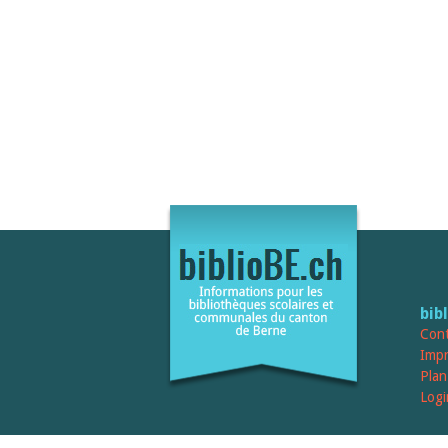
bib
Cont
Imp
Plan
Logi