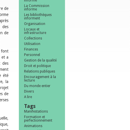
informe
La Commission
re de
informe
forme
Les bibliothèques
informent
après
Organisation
n des
Locaux et
on de
infrastructure
Collections
Utilisation
Finances
 font
Personnel
 et a
Gestion de la qualité
t des
Droit et politique
ement
Relations publiques
e été
Encouragement à la
lecture
e, la
Du monde entier
rojet
Divers
es de
A lire
erses
Tags
Manifestations
Formation et
elle,
perfectionnement
ique,
Animations