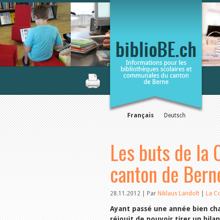
Français
Deutsch
Les buts de la
canton de Bern
28.11.2012 | Par
Niklaus Landolt
|
La C
Ayant passé une année bien cha
réjouit de pouvoir tirer un bilan