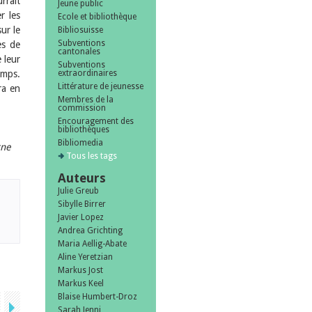
rrait
Jeune public
r les
Ecole et bibliothèque
ur le
Bibliosuisse
Subventions
es de
cantonales
 leur
Subventions
emps.
extraordinaires
Littérature de jeunesse
ra en
Membres de la
commission
Encouragement des
bibliothèques
Bibliomedia
rne
Tous les tags
Auteurs
Julie Greub
Sibylle Birrer
Javier Lopez
Andrea Grichting
Maria Aellig-Abate
Aline Yeretzian
Markus Jost
Markus Keel
Blaise Humbert-Droz
Sarah Jenni