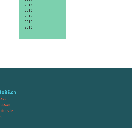
2016
2015
2014
2013
2012
lioBE.ch
act
ressum
 du site
n