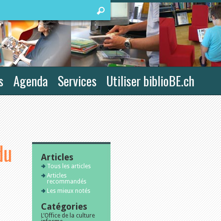
s
Agenda
Services
Utiliser biblioBE.ch
du
Articles
Tous les articles
Articles
recommandés
Les mieux notés
Catégories
L’Office de la culture