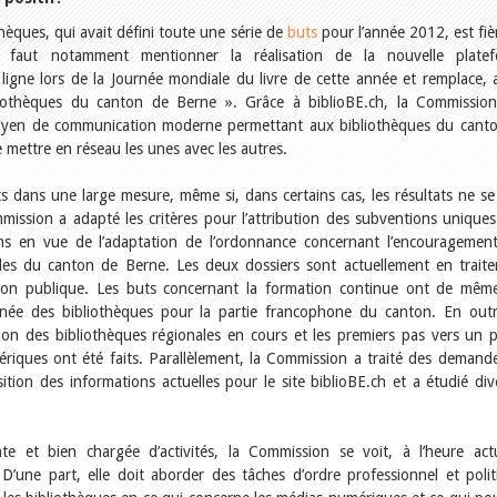
èques, qui avait défini toute une série de
buts
pour l’année 2012, est fiè
Il faut notamment mentionner la réalisation de la nouvelle plate
 ligne lors de la Journée mondiale du livre de cette année et remplace, 
liothèques du canton de Berne ». Grâce à biblioBE.ch, la Commissio
moyen de communication moderne permettant aux bibliothèques du cant
 mettre en réseau les unes avec les autres.
ts dans une large mesure, même si, dans certains cas, les résultats ne se
mission a adapté les critères pour l’attribution des subventions uniques
ns en vue de l’adaptation de l’ordonnance concernant l’encouragemen
les du canton de Berne. Les deux dossiers sont actuellement en trait
ction publique. Les buts concernant la formation continue ont de mêm
née des bibliothèques pour la partie francophone du canton. En outr
on des bibliothèques régionales en cours et les premiers pas vers un p
riques ont été faits. Parallèlement, la Commission a traité des demand
tion des informations actuelles pour le site biblioBE.ch et a étudié div
e et bien chargée d’activités, la Commission se voit, à l’heure actu
D’une part, elle doit aborder des tâches d’ordre professionnel et polit