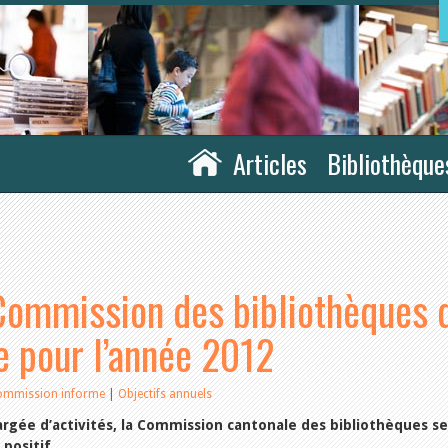
Articles
Bibliothèque
 Commission des bibliothèques 
e pour l’année 2012
ommission informe
|
Objectifs annuels
rgée d’activités, la Commission cantonale des bibliothèques se
 positif.