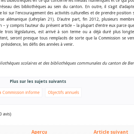
 les bibliothèques en ce qui concerne les médias numériques et ce qui pou
réseau des bibliothèques au sein du canton. En outre, il s’agit d’adapte
e loi sur l'encouragement des activités culturelles et de prendre position s
se alémanique (Lehrplan 21). D’autre part, fin 2012, plusieurs membr
– y compris l’auteur du présent article – la plupart d’entre eux parce que
trois législatures, est arrivé à son terme ou a déjà duré plus longt
ent, seront presque tous remplacés de sorte que la Commission se ver
présidence, les défis des années à venir.
liothèques scolaires et des bibliothèques communales du canton de Be
Plus sur les sujets suivants
a Commission informe
Objectifs annuels
0 avis)
Aperçu
Article suivant