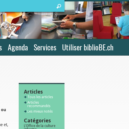
s
Agenda
Services
Utiliser biblioBE.ch
Articles
Tous les articles
Articles
recommandés
– ou
Les mieux notés
Catégories
e et,
L’Office de la culture