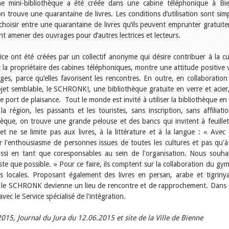
 mini-bibliothèque a été créée dans une cabine téléphonique à Bi
 trouve une quarantaine de livres. Les conditions d’utilisation sont simp
 choisir entre une quarantaine de livres qu’ils peuvent emprunter gratuit
 amener des ouvrages pour d’autres lectrices et lecteurs.
ice ont été créées par un collectif anonyme qui désire contribuer à la cu
t la propriétaire des cabines téléphoniques, montre une attitude positive v
es, parce qu’elles favorisent les rencontres. En outre, en collaboration
rojet semblable, le SCHRONK!, une bibliothèque gratuite en verre et acier,
e port de plaisance. Tout le monde est invité à utiliser la bibliothèque en 
a région, les passants et les touristes, sans inscription, sans affiliatio
èque, on trouve une grande pelouse et des bancs qui invitent à feuillet
ojet ne se limite pas aux livres, à la littérature et à la langue : « Avec 
r l'enthousiasme de personnes issues de toutes les cultures et pas qu'à 
s aussi en tant que coresponsables au sein de l'organisation. Nous souha
ste que possible. » Pour ce faire, ils comptent sur la collaboration du gy
les locales. Proposant également des livres en persan, arabe et tigrinya
que le SCHRONK devienne un lieu de rencontre et de rapprochement. Dans 
avec le Service spécialisé de l'intégration.
015, Journal du Jura du 12.06.2015 et site de la Ville de Bienne