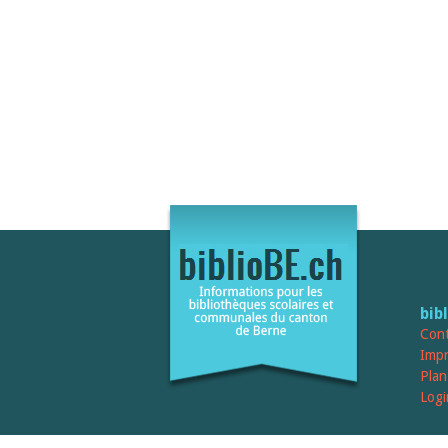
bib
Cont
Imp
Plan
Logi