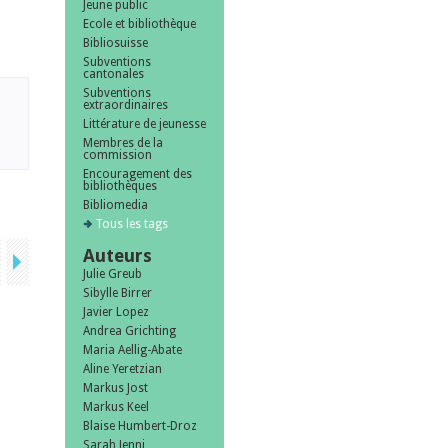
Jeune public
Ecole et bibliothèque
Bibliosuisse
Subventions
cantonales
Subventions
extraordinaires
Littérature de jeunesse
Membres de la
commission
Encouragement des
bibliothèques
Bibliomedia
Tous les tags
Auteurs
Julie Greub
Sibylle Birrer
Javier Lopez
Andrea Grichting
Maria Aellig-Abate
Aline Yeretzian
Markus Jost
Markus Keel
Blaise Humbert-Droz
Sarah Jenni