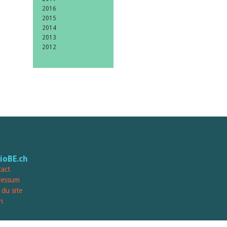
2016
2015
2014
2013
2012
lioBE.ch
act
ressum
 du site
n