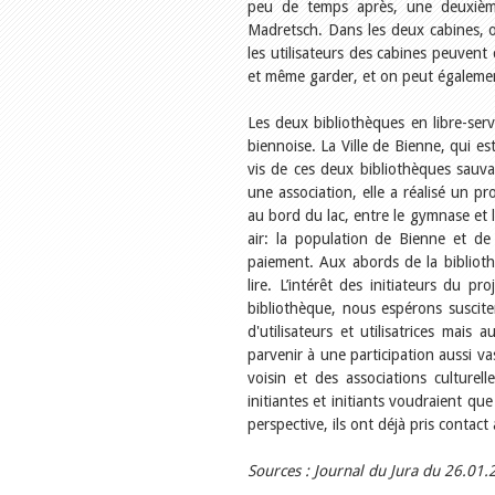
peu de temps après, une deuxième
Madretsch. Dans les deux cabines, on
les utilisateurs des cabines peuvent
et même garder, et on peut également
Les deux bibliothèques en libre-serv
biennoise. La Ville de Bienne, qui es
vis de ces deux bibliothèques sauvag
une association, elle a réalisé un p
au bord du lac, entre le gymnase et l
air: la population de Bienne et de l
paiement. Aux abords de la biblioth
lire. L’intérêt des initiateurs du pr
bibliothèque, nous espérons suscite
d'utilisateurs et utilisatrices mai
parvenir à une participation aussi va
voisin et des associations culturel
initiantes et initiants voudraient 
perspective, ils ont déjà pris contact 
Sources : Journal du Jura du 26.01.2