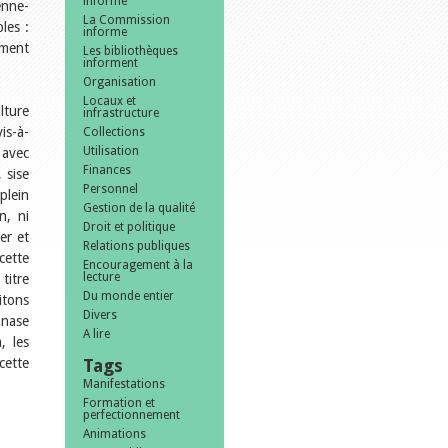
informe
enne-
La Commission
les :
informe
ement
Les bibliothèques
informent
Organisation
Locaux et
lture
infrastructure
is-à-
Collections
Utilisation
 avec
Finances
 sise
Personnel
plein
Gestion de la qualité
n, ni
Droit et politique
er et
Relations publiques
cette
Encouragement à la
lecture
titre
Du monde entier
itons
Divers
mnase
A lire
, les
cette
Tags
Manifestations
Formation et
perfectionnement
Animations