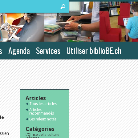
s
Agenda
Services
Utiliser biblioBE.ch
Articles
Tous les articles
Articles
recommandés
de
Les mieux notés
Catégories
ssien
L’Office de la culture