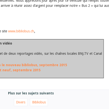
esservies. Nous apprécions jour après jour ce véhicule qui remplit toute
 arriver à réunir assez d’argent pour remplacer notre « Bus 2 » qui lui aus
e site
www.bibliobus.ch
.
n vidéo
jet de deux reportages vidéo, sur les chaînes locales BNJ.TV et Canal
 le nouveau bibliobus, septembre 2015
t neuf, septembre 2015
Plus sur les sujets suivants
Divers
Bibliobus