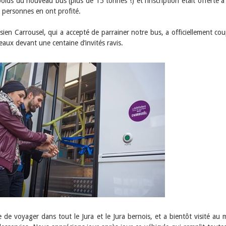
 poids du nouveau bus (plus de 15 tonnes !) et l’inscription était offerte à
 personnes en ont profité.
assien Carrousel, qui a accepté de parrainer notre bus, a officiellement cou
aux devant une centaine d’invités ravis.
de voyager dans tout le Jura et le Jura bernois, et a bientôt visité au 