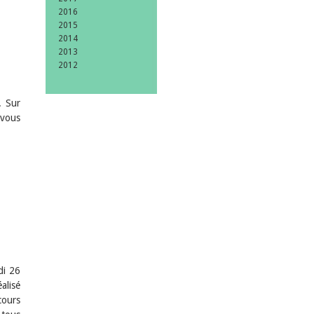
2016
2015
2014
2013
2012
. Sur
-vous
di 26
alisé
cours