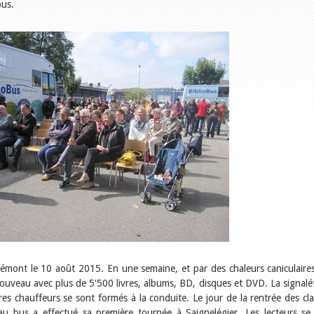
bus.
émont le 10 août 2015. En une semaine, et par des chaleurs caniculaires,
e nouveau avec plus de 5'500 livres, albums, BD, disques et DVD. La signalé
ires chauffeurs se sont formés à la conduite. Le jour de la rentrée des cla
au bus a effectué sa première tournée à Saignelégier. Les lecteurs se