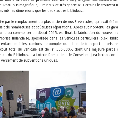
nouveau bus magnifique, lumineux et très spacieux. Certains le trouvent
t les mêmes dimensions que les deux autres bibliobus…
e par le remplacement du plus ancien de nos 3 véhicules, qui avait été m
uait de nombreuses et coûteuses réparations. Après avoir obtenu les gara
ction a pu commencer au début 2015. Au final, la fabrication du nouveau 
rise finlandaise, spécialisée dans les véhicules particuliers (p.ex. bibli
 d’enfants mobiles, camions de pompier ou… bus de transport de prisonn
 coût total du véhicule est de Fr. 556'000.-, dont une majeure partie 
ment du Bibliobus. La Loterie Romande et le Conseil du Jura bernois ont 
le versement de subventions uniques.