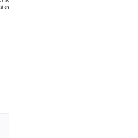
s nos
si en