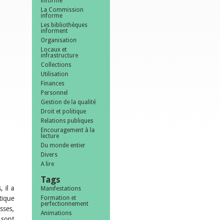
informe
La Commission
informe
Les bibliothèques
informent
Organisation
Locaux et
infrastructure
Collections
Utilisation
Finances
Personnel
Gestion de la qualité
Droit et politique
Relations publiques
Encouragement à la
lecture
Du monde entier
Divers
A lire
Tags
 il a
Manifestations
tique
Formation et
perfectionnement
sses,
Animations
 sont