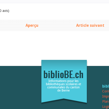
0 avis)
Aperçu
Article suivant
bib
Cont
Imp
Plan
Logi