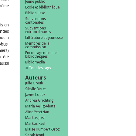
Jeune public
 même
Ecole et bibliothèque
Bibliosuisse
Subventions
cantonales
is en
Subventions
nties
extraordinaires
bus a
Littérature de jeunesse
Membres de la
obus,
commission
iers)
Encouragement des
a été
bibliothèques
Bibliomedia
aussi
Tous les tags
Auteurs
Julie Greub
Sibylle Birrer
Javier Lopez
Andrea Grichting
Maria Aellig-Abate
Aline Yeretzian
Markus Jost
Markus Keel
Blaise Humbert-Droz
Sarah Jenni