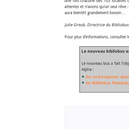
une fois chacune des 103 localités d
attentes et n’avons qu’un seul rêve :
aura bientôt grandement besoin…
Julie Greub, Directrice du Bibliobus
Pour plus d’informations, consulter l
Le nouveau bibliobus e
Le nouveau bus a fait l'ob
Alpha :
On va bouquiner dans
Un Bibliobus flamban