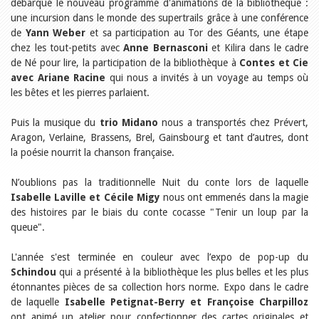
Relations publiques
débarqué le nouveau programme d'animations de la bibliothèque :
Encouragement à la lecture
une incursion dans le monde des supertrails grâce à une conférence
Du monde entier
de
Yann Weber
et sa participation au Tor des Géants, une étape
Divers
chez les tout-petits avec
Anne Bernasconi
et Kilira dans le cadre
A lire
de Né pour lire, la participation de la bibliothèque à
Contes et Cie
Tags
avec Ariane Racine
qui nous a invités à un voyage au temps où
les bêtes et les pierres parlaient.
Manifestations
Formation et perfectionnement
Puis la musique du
Animations
trio Midano
nous a transportés chez Prévert,
Jeune public
Aragon, Verlaine, Brassens, Brel, Gainsbourg et tant d’autres, dont
Ecole et bibliothèque
la poésie nourrit la chanson française.
Bibliosuisse
Subventions cantonales
N’oublions pas la traditionnelle Nuit du conte lors de laquelle
Subventions extraordinaires
Isabelle Laville et Cécile Migy
nous ont emmenés dans la magie
Littérature de jeunesse
des histoires par le biais du conte cocasse "Tenir un loup par la
Membres de la commission
queue".
Encouragement des
bibliothèques
Bibliomedia
L'année s'est terminée en couleur avec l’expo de pop-up du
Tous les tags
Schindou
qui a présenté à la bibliothèque les plus belles et les plus
Auteurs
étonnantes pièces de sa collection hors norme. Expo dans le cadre
de laquelle
Isabelle Petignat-Berry et Françoise Charpilloz
Julie Greub
ont animé un atelier pour confectionner des cartes originales et