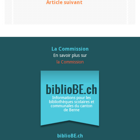
Article suivant
Janvier 2025
2024
2023
2022
2021
2020
2019
2018
La Commission
2017
En savoir plus sur
2016
2015
la Commission
2014
2013
2012
biblioBE.ch