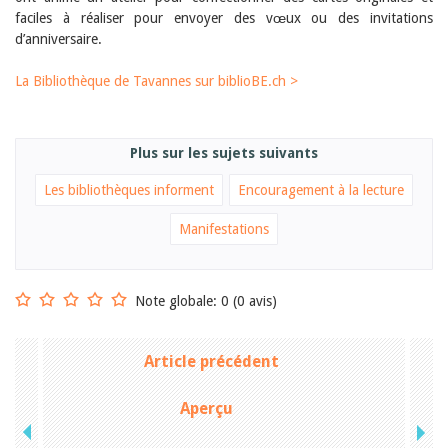
Sibylle Birrer
faciles à réaliser pour envoyer des vœux ou des invitations
Javier Lopez
d’anniversaire.
Andrea Grichting
Maria Aellig-Abate
Aline Yeretzian
La Bibliothèque de Tavannes sur biblioBE.ch >
Markus Jost
Markus Keel
Blaise Humbert-Droz
Sarah Jenni
Plus sur les sujets suivants
Gabriela Hammel
Les bibliothèques informent
Encouragement à la lecture
Brigitte Burri
Tous les auteurs
Manifestations
Archives
Juillet 2026
Juin 2026
Note globale: 0 (0 avis)
Mars 2026
Décembre 2025
Novembre 2025
Article précédent
Septembre 2025
Juillet 2025
Juin 2025
Aperçu
Mars 2025
Février 2025