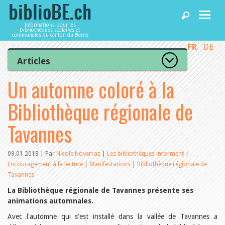
Informations pour les
bibliothèques scolaires et
communales du canton du Berne
FR
DE
Accueil
Articles
Tous les articles
Un automne coloré à la
Articles
Articles recommandés
Les mieux notés
Bibliothèque régionale de
Catégories
Bibliothèques
L’Office de la culture informe
Tavannes
La Commission informe
Les bibliothèques informent
Agenda
Organisation
09.01.2018 | Par
Nicole Noverraz
|
Les bibliothèques informent
|
Locaux et infrastructure
Encouragement à la lecture
|
Manifestations
|
Bibliothèque régionale de
Collections
Tavannes
Utilisation
Services
Finances
La Bibliothèque régionale de Tavannes présente ses
Personnel
animations automnales.
Gestion de la qualité
Utiliser biblioBE.ch
Avec l'automne qui s'est installé dans la vallée de Tavannes a
Droit et politique