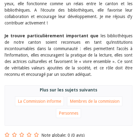
Sibylle Birrer
yeux, elle fonctionne comme un relais entre le canton et les
Javier Lopez
bibliothèques. A l’écoute des bibliothèques, elle favorise leur
Andrea Grichting
collaboration et encourage leur développement. Je me réjouis d’y
Maria Aellig-Abate
contribuer activement !
Aline Yeretzian
Markus Jost
Markus Keel
Je trouve particulièrement important que
les bibliothèques
Blaise Humbert-Droz
de notre canton soient reconnues en tant qu’institutions
Sarah Jenni
incontournables dans la communauté : elles permettent l’accès à
Gabriela Hammel
l’information, elles encouragent la pratique de la lecture, elles sont
Brigitte Burri
des actrices culturelles et favorisent le « vivre ensemble ». Ce sont
Tous les auteurs
de véritables valeurs ajoutées de la société, et ce rôle doit être
Archives
reconnu et encouragé par un soutien adéquat.
Juillet 2026
Juin 2026
Plus sur les sujets suivants
Mars 2026
Décembre 2025
La Commission informe
Membres de la commission
Novembre 2025
Septembre 2025
Personnes
Juillet 2025
Juin 2025
Mars 2025
Février 2025
Note globale: 0 (0 avis)