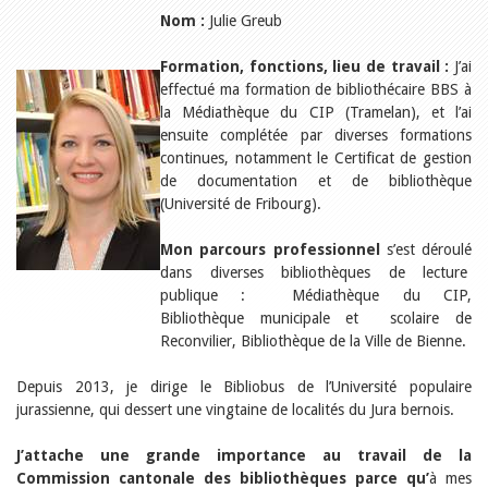
Relations publiques
Nom :
Julie Greub
Encouragement à la lecture
Du monde entier
Divers
Formation, fonctions, lieu de travail :
J’ai
A lire
effectué ma formation de bibliothécaire BBS à
la Médiathèque du CIP (Tramelan), et l’ai
Tags
ensuite complétée par diverses formations
Manifestations
continues, notamment le Certificat de gestion
Formation et perfectionnement
de documentation et de bibliothèque
Animations
(Université de Fribourg).
Jeune public
Ecole et bibliothèque
Bibliosuisse
Mon parcours professionnel
s’est déroulé
Subventions cantonales
dans diverses bibliothèques de lecture
Subventions extraordinaires
publique : Médiathèque du CIP,
Littérature de jeunesse
Bibliothèque municipale et scolaire de
Membres de la commission
Reconvilier, Bibliothèque de la Ville de Bienne.
Encouragement des
bibliothèques
Depuis 2013, je dirige le Bibliobus de l’Université populaire
Bibliomedia
Tous les tags
jurassienne, qui dessert une vingtaine de localités du Jura bernois.
Auteurs
J’attache une grande importance au travail de la
Julie Greub
Commission cantonale des bibliothèques parce qu’
à mes