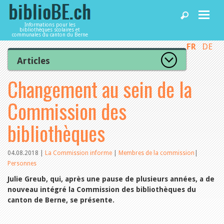
Informations pour les
bibliothèques scolaires et
communales du canton du Berne
FR
DE
Accueil
Articles
Tous les articles
Changement au sein de la
Articles
Articles recommandés
Les mieux notés
Commission des
Catégories
Bibliothèques
L’Office de la culture informe
bibliothèques
La Commission informe
Les bibliothèques informent
Agenda
Organisation
04.08.2018
|
La Commission informe
|
Membres de la commission
|
Locaux et infrastructure
Personnes
Collections
Utilisation
Services
Julie Greub, qui, après une pause de plusieurs années, a de
Finances
nouveau intégré la Commission des bibliothèques du
Personnel
canton de Berne, se présente.
Gestion de la qualité
Utiliser biblioBE.ch
Droit et politique