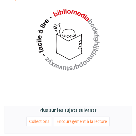
Sibylle Birrer
Javier Lopez
Andrea Grichting
Maria Aellig-Abate
Aline Yeretzian
Markus Jost
Markus Keel
Blaise Humbert-Droz
Sarah Jenni
Gabriela Hammel
Brigitte Burri
Tous les auteurs
Archives
Juillet 2026
Juin 2026
Mars 2026
Décembre 2025
Novembre 2025
Septembre 2025
Plus sur les sujets suivants
Juillet 2025
Juin 2025
Collections
Encouragement à la lecture
Mars 2025
Février 2025