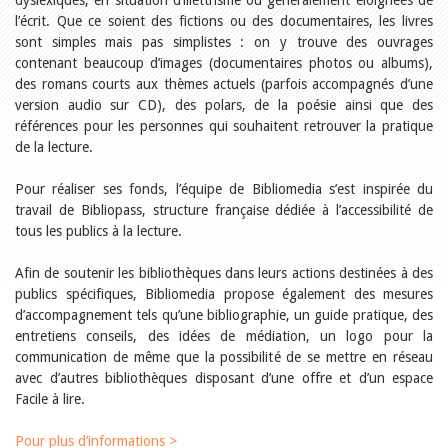
dyslexiques, en situation d’illettrisme ou généralement éloignées de
Relations publiques
l’écrit. Que ce soient des fictions ou des documentaires, les livres
Encouragement à la lecture
Du monde entier
sont simples mais pas simplistes : on y trouve des ouvrages
Divers
contenant beaucoup d’images (documentaires photos ou albums),
A lire
des romans courts aux thèmes actuels (parfois accompagnés d’une
version audio sur CD), des polars, de la poésie ainsi que des
Tags
références pour les personnes qui souhaitent retrouver la pratique
Manifestations
de la lecture.
Formation et perfectionnement
Animations
Pour réaliser ses fonds, l’équipe de Bibliomedia s’est inspirée du
Jeune public
travail de Bibliopass, structure française dédiée à l’accessibilité de
Ecole et bibliothèque
Bibliosuisse
tous les publics à la lecture.
Subventions cantonales
Subventions extraordinaires
Afin de soutenir les bibliothèques dans leurs actions destinées à des
Littérature de jeunesse
publics spécifiques, Bibliomedia propose également des mesures
Membres de la commission
d’accompagnement tels qu’une bibliographie, un guide pratique, des
Encouragement des
entretiens conseils, des idées de médiation, un logo pour la
bibliothèques
Bibliomedia
communication de même que la possibilité de se mettre en réseau
Tous les tags
avec d’autres bibliothèques disposant d’une offre et d’un espace
Facile à lire.
Auteurs
Julie Greub
Pour plus d’informations >