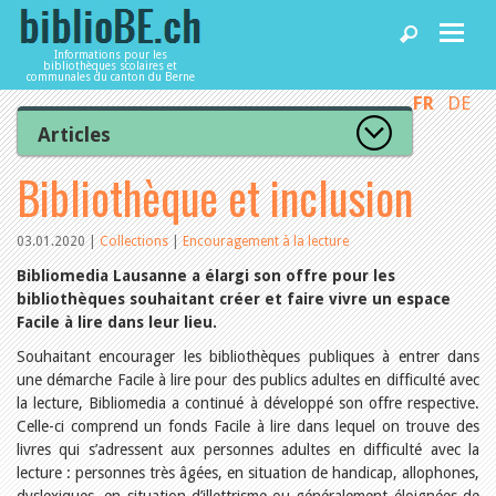
Informations pour les
bibliothèques scolaires et
communales du canton du Berne
FR
DE
Accueil
Articles
Tous les articles
Bibliothèque et inclusion
Articles
Articles recommandés
Les mieux notés
Catégories
03.01.2020
|
Collections
|
Encouragement à la lecture
Bibliothèques
L’Office de la culture informe
Bibliomedia Lausanne a élargi son offre pour les
La Commission informe
bibliothèques souhaitant créer et faire vivre un espace
Les bibliothèques informent
Facile à lire dans leur lieu.
Agenda
Organisation
Locaux et infrastructure
Souhaitant encourager les bibliothèques publiques à entrer dans
Collections
une démarche Facile à lire pour des publics adultes en difficulté avec
Utilisation
Services
la lecture, Bibliomedia a continué à développé son offre respective.
Finances
Celle-ci comprend un fonds Facile à lire dans lequel on trouve des
Personnel
livres qui s’adressent aux personnes adultes en difficulté avec la
Gestion de la qualité
Utiliser biblioBE.ch
lecture : personnes très âgées, en situation de handicap, allophones,
Droit et politique