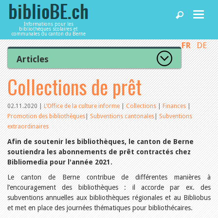
Informations pour les
bibliothèques scolaires et
communales du canton du Berne
FR
DE
Accueil
Articles
Tous les articles
Collections de prêt
Articles
Articles recommandés
Les mieux notés
Catégories
02.11.2020
|
L’Office de la culture informe
|
Collections
|
Finances
|
Bibliothèques
Promotion des bibliothèques
|
Subventions cantonales
|
Subventions
L’Office de la culture informe
La Commission informe
extraordinaires
Les bibliothèques informent
Afin de soutenir les bibliothèques, le canton de Berne
Agenda
Organisation
soutiendra les abonnements de prêt contractés chez
Locaux et infrastructure
Bibliomedia pour l'année 2021.
Collections
Utilisation
Services
Le canton de Berne contribue de différentes manières à
Finances
l’encouragement des bibliothèques : il accorde par ex. des
Personnel
subventions annuelles aux bibliothèques régionales et au Bibliobus
Gestion de la qualité
Utiliser biblioBE.ch
et met en place des journées thématiques pour bibliothécaires.
Droit et politique