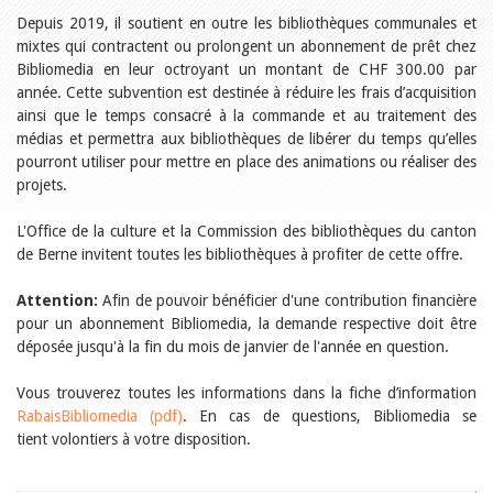
Relations publiques
Depuis 2019, il soutient en outre les bibliothèques communales et
Encouragement à la lecture
Du monde entier
mixtes qui contractent ou prolongent un abonnement de prêt chez
Divers
Bibliomedia en leur octroyant un montant de CHF 300.00 par
A lire
année. Cette subvention est destinée à réduire les frais d’acquisition
ainsi que le temps consacré à la commande et au traitement des
Tags
médias et permettra aux bibliothèques de libérer du temps qu’elles
Manifestations
pourront utiliser pour mettre en place des animations ou réaliser des
Formation et perfectionnement
projets.
Animations
Jeune public
L'Office de la culture et la Commission des bibliothèques du canton
Ecole et bibliothèque
Bibliosuisse
de Berne invitent toutes les bibliothèques à profiter de cette offre.
Subventions cantonales
Subventions extraordinaires
Attention:
Afin de pouvoir bénéficier d'une contribution financière
Littérature de jeunesse
pour un abonnement Bibliomedia, la demande respective doit être
Membres de la commission
déposée jusqu'à la fin du mois de janvier de l'année en question.
Encouragement des
bibliothèques
Bibliomedia
Vous trouverez toutes les informations dans la fiche d’information
Tous les tags
RabaisBibliomedia (pdf)
. En cas de questions, Bibliomedia se
tient volontiers à votre disposition.
Auteurs
Julie Greub