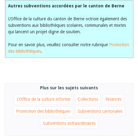
Sibylle Birrer
Autres subventions accordées par le canton de Berne
Javier Lopez
Andrea Grichting
Maria Aellig-Abate
L’Office de la culture du canton de Berne octroie également des
Aline Yeretzian
subventions aux bibliothèques scolaires, communales et mixtes
Markus Jost
qui lancent un projet digne de soutien.
Markus Keel
Blaise Humbert-Droz
Pour en savoir plus, veuillez consulter notre rubrique
Promotion
Sarah Jenni
des bibliothèques
.
Gabriela Hammel
Brigitte Burri
Tous les auteurs
Archives
Juillet 2026
Juin 2026
Plus sur les sujets suivants
Mars 2026
L’Office de la culture informe
Collections
Finances
Décembre 2025
Novembre 2025
Septembre 2025
Promotion des bibliothèques
Subventions cantonales
Juillet 2025
Juin 2025
Subventions extraordinaires
Mars 2025
Février 2025