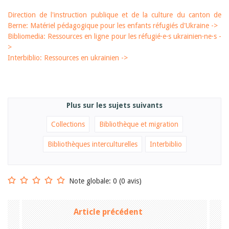
Janvier 2025
2024
Direction de l'instruction publique et de la culture du canton de
2023
Berne: Matériel pédagogique pour les enfants réfugiés d'Ukraine ->
2022
Bibliomedia: Ressources en ligne pour les réfugié·e·s ukrainien·ne·s -
2021
>
2020
Interbiblio: Ressources en ukrainien ->
2019
2018
2017
2016
2015
Plus sur les sujets suivants
2014
2013
Collections
Bibliothèque et migration
2012
Bibliothèques interculturelles
Interbiblio
Note globale: 0 (0 avis)
Article précédent