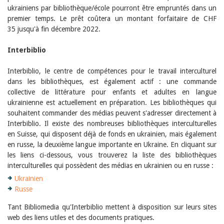
Sibylle Birrer
ukrainiens par bibliothèque/école pourront être empruntés dans un
Javier Lopez
premier temps. Le prêt coûtera un montant forfaitaire de CHF
Andrea Grichting
35 jusqu'à fin décembre 2022.
Maria Aellig-Abate
Aline Yeretzian
Markus Jost
Interbiblio
Markus Keel
Blaise Humbert-Droz
Interbiblio, le centre de compétences pour le travail interculturel
Sarah Jenni
dans les bibliothèques, est également actif : une commande
Gabriela Hammel
collective de littérature pour enfants et adultes en langue
Brigitte Burri
ukrainienne est actuellement en préparation. Les bibliothèques qui
Tous les auteurs
souhaitent commander des médias peuvent s'adresser directement à
Archives
Interbiblio. Il existe des nombreuses bibliothèques interculturelles
Juillet 2026
en Suisse, qui disposent déjà de fonds en ukrainien, mais également
Juin 2026
en russe, la deuxième langue importante en Ukraine. En cliquant sur
Mars 2026
les liens ci-dessous, vous trouverez la liste des bibliothèques
Décembre 2025
interculturelles qui possèdent des médias en ukrainien ou en russe :
Novembre 2025
Ukrainien
Septembre 2025
Russe
Juillet 2025
Juin 2025
Tant Bibliomedia qu'Interbiblio mettent à disposition sur leurs sites
Mars 2025
web des liens utiles et des documents pratiques.
Février 2025