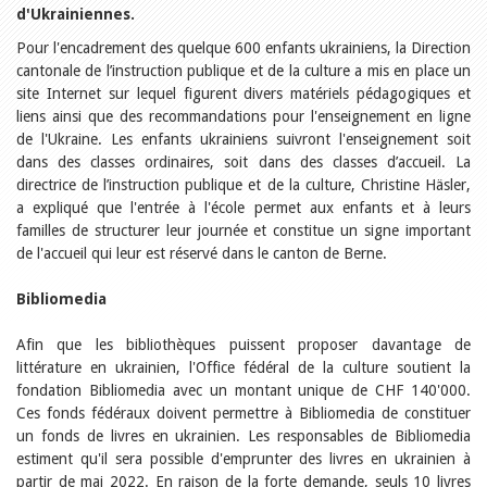
Relations publiques
d'Ukrainiennes.
Encouragement à la lecture
Du monde entier
Pour l'encadrement des quelque 600 enfants ukrainiens, la Direction
Divers
cantonale de l’instruction publique et de la culture a mis en place un
A lire
site Internet sur lequel figurent divers matériels pédagogiques et
Tags
liens ainsi que des recommandations pour l'enseignement en ligne
de l'Ukraine. Les enfants ukrainiens suivront l'enseignement soit
Manifestations
dans des classes ordinaires, soit dans des classes d’accueil. La
Formation et perfectionnement
directrice de l’instruction publique et de la culture, Christine Häsler,
Animations
a expliqué que l'entrée à l'école permet aux enfants et à leurs
Jeune public
Ecole et bibliothèque
familles de structurer leur journée et constitue un signe important
Bibliosuisse
de l'accueil qui leur est réservé dans le canton de Berne.
Subventions cantonales
Subventions extraordinaires
Bibliomedia
Littérature de jeunesse
Membres de la commission
Afin que les bibliothèques puissent proposer davantage de
Encouragement des
bibliothèques
littérature en ukrainien, l'Office fédéral de la culture soutient la
Bibliomedia
fondation Bibliomedia avec un montant unique de CHF 140'000.
Tous les tags
Ces fonds fédéraux doivent permettre à Bibliomedia de constituer
un fonds de livres en ukrainien. Les responsables de Bibliomedia
Auteurs
estiment qu'il sera possible d'emprunter des livres en ukrainien à
Julie Greub
partir de mai 2022. En raison de la forte demande, seuls 10 livres