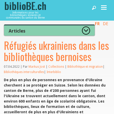
Informations pour les
bibliothèques scolaires et
communales du canton du Berne
FR
DE
Accueil
Articles
Tous les articles
Réfugiés ukrainiens dans les
Articles
Articles recommandés
Les mieux notés
bibliothèques bernoises
Catégories
Bibliothèques
L’Office de la culture informe
La Commission informe
07.04.2022 | Par
Markus Jost
|
Collections
|
Bibliothèque et migration
|
Les bibliothèques informent
Bibliothèques interculturelles
|
Interbiblio
Agenda
Organisation
De plus en plus de personnes en provenance d'Ukraine
Locaux et infrastructure
cherchent à se protéger en Suisse. Selon les données du
Collections
Utilisation
canton de Berne, plus de 4'200 personnes ayant fui
Services
Finances
l'Ukraine se trouvent actuellement dans le canton, dont
Personnel
environ 600 enfants en âge de scolarité obligatoire. Les
Gestion de la qualité
bibliothèques, lieux de formation et de culture,
Utiliser biblioBE.ch
Droit et politique
accueilleront de plus en plus d'Ukrainiens et