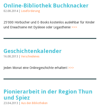
Februar 2025
Online-Bibliothek Buchknacker
2024
2023
02.08.2014 |
Leseförderung
2022
2021
25'000 Hörbücher und E-Books kostenlos ausleihbar für Kinder
2020
2019
und Erwachsene mit Dyslexie oder Legasthenie
>>>
2018
2017
2016
2015
2014
Geschichtenkalender
2013
16.08.2013 |
Verschiedenes
2012
Jeden Monat eine Onlinegeschichte erhalten!
>>>
Pionierarbeit in der Region Thun
und Spiez
23.04.2013 |
Aus den Bibliotheken