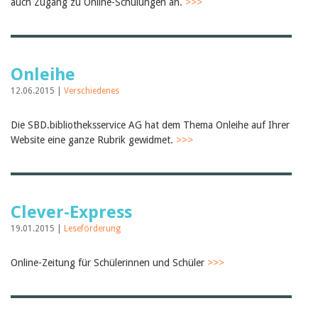
auch Zugang zu Online-Schulungen an.
>>>
Birgit Libiszewski
Ursula Strahm
Sandra Dettwyler
Sibylle Birrer
Javier Lopez
Onleihe
Céline Graf
Felicitas Isler
12.06.2015 |
Verschiedenes
Andrea Grichting
Therese von Weissenfluh
Die SBD.bibliotheksservice AG hat dem Thema Onleihe auf Ihrer
Nicole Rothen
Website eine ganze Rubrik gewidmet.
>>>
Manuela Nyffeler-Lanker
Alle Autoren
Archiv
Juli 2026
Clever-Express
Juni 2026
März 2026
19.01.2015 |
Leseförderung
Dezember 2025
November 2025
Online-Zeitung für Schülerinnen und Schüler
>>>
September 2025
Juli 2025
Juni 2025
März 2025