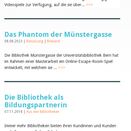
Öffentlichkeitsarbeit
Videospiele zur Verfügung, auf die sie über...
>>>
Leseförderung
Aus aller Welt
Verschiedenes
Lesetipps
Tags
Das Phantom der Münstergasse
Aus- und Weiterbildung
08.08.2023 |
Benutzung
|
Bestand
Veranstaltungen
Kinder- und Jugendmedien
Die Bibliothek Münstergasse der Universitätsbibliothek Bern hat
Bibliothek und Schule
im Rahmen einer Masterarbeit ein Online-Escape-Room-Spiel
Bibliotheksförderung
Zielpublikum Kinder und
entwickelt, mit welchem sie ...
>>>
Jugendliche
Einmalige Beiträge
Bibliotheksangebote
Bibliosuisse
Kantonale
Die Bibliothek als
Unterstützungsbeiträge
Rezensionen
Bildungspartnerin
Schweizer Literatur
07.11.2018 |
Aus den Bibliotheken
Alle Tags
Autoren
Immer mehr Bibliotheken bieten ihren Kundinnen und Kunden
Julie Greub