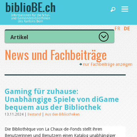
Informationen für die Schul-
und Gemeindebibliotheken
des Kantons Bern
FR
DE
Home
Artikel
Zur Artikelübersicht
News und Fachbeiträge
News und Fachbeiträge
Lesenswert
Gut bewertet
nur Fachbeiträge anzeigen
Kategorien
Bibliotheken
Aus dem Amt für Kultur
Aus der Kommission
Aus den Bibliotheken
Agenda
Gaming für zuhause:
Organisation
Raum und Infrastruktur
Unabhängige Spiele von diGame
Bestand
bequem aus der Bibliothek
Benutzung
Dienstleistungen
Finanzen
13.11.2024 |
Bestand
|
Aus den Bibliotheken
Personal
Qualitätsmanagement
Die Bibliothèque von La Chaux-de-Fonds stellt ihren
biblioBE nutzen
Recht und Politik
Benutzerinnen und Benutzern einen Katalog unabhängiger