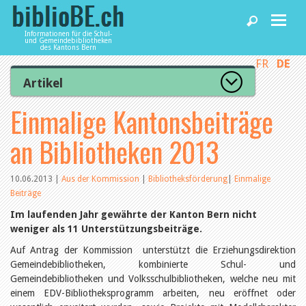
Informationen für die Schul-
und Gemeindebibliotheken
des Kantons Bern
FR
DE
Home
Artikel
Zur Artikelübersicht
Einmalige Kantonsbeiträge
News und Fachbeiträge
Lesenswert
Gut bewertet
an Bibliotheken 2013
Kategorien
Bibliotheken
Aus dem Amt für Kultur
Aus der Kommission
10.06.2013
|
Aus der Kommission
|
Bibliotheksförderung
|
Einmalige
Aus den Bibliotheken
Beiträge
Agenda
Organisation
Im laufenden Jahr gewährte der Kanton Bern nicht
Raum und Infrastruktur
weniger als 11 Unterstützungsbeiträge.
Bestand
Benutzung
Dienstleistungen
Auf Antrag der Kommission unterstützt die Erziehungsdirektion
Finanzen
Gemeindebibliotheken, kombinierte Schul- und
Personal
Gemeindebibliotheken und Volksschulbibliotheken, welche neu mit
Qualitätsmanagement
biblioBE nutzen
einem EDV-Bibliotheksprogramm arbeiten, neu eröffnet oder
Recht und Politik