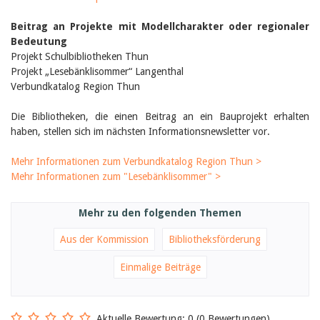
Birgit Libiszewski
Ursula Strahm
Beitrag an Projekte mit Modellcharakter oder regionaler
Sandra Dettwyler
Bedeutung
Sibylle Birrer
Projekt Schulbibliotheken Thun
Javier Lopez
Projekt „Lesebänklisommer“ Langenthal
Céline Graf
Verbundkatalog Region Thun
Felicitas Isler
Andrea Grichting
Die Bibliotheken, die einen Beitrag an ein Bauprojekt erhalten
Therese von Weissenfluh
haben, stellen sich im nächsten Informationsnewsletter vor.
Nicole Rothen
Manuela Nyffeler-Lanker
Alle Autoren
Mehr Informationen zum Verbundkatalog Region Thun >
Mehr Informationen zum "Lesebänklisommer" >
Archiv
Juli 2026
Juni 2026
Mehr zu den folgenden Themen
März 2026
Dezember 2025
Aus der Kommission
Bibliotheksförderung
November 2025
September 2025
Einmalige Beiträge
Juli 2025
Juni 2025
März 2025
Aktuelle Bewertung: 0 (0 Bewertungen)