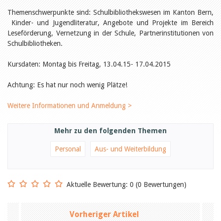
Öffentlichkeitsarbeit
Leseförderung
Themenschwerpunkte sind: Schulbibliothekswesen im Kanton Bern,
Aus aller Welt
Kinder- und Jugendliteratur, Angebote und Projekte im Bereich
Verschiedenes
Leseförderung, Vernetzung in der Schule, Partnerinstitutionen von
Lesetipps
Schulbibliotheken.
Tags
Kursdaten: Montag bis Freitag, 13.04.15- 17.04.2015
Aus- und Weiterbildung
Veranstaltungen
Achtung: Es hat nur noch wenig Plätze!
Kinder- und Jugendmedien
Bibliothek und Schule
Bibliotheksförderung
Weitere Informationen und Anmeldung >
Zielpublikum Kinder und
Jugendliche
Einmalige Beiträge
Mehr zu den folgenden Themen
Bibliotheksangebote
Bibliosuisse
Personal
Aus- und Weiterbildung
Kantonale
Unterstützungsbeiträge
Rezensionen
Schweizer Literatur
Aktuelle Bewertung: 0 (0 Bewertungen)
Alle Tags
Autoren
Vorheriger Artikel
Julie Greub