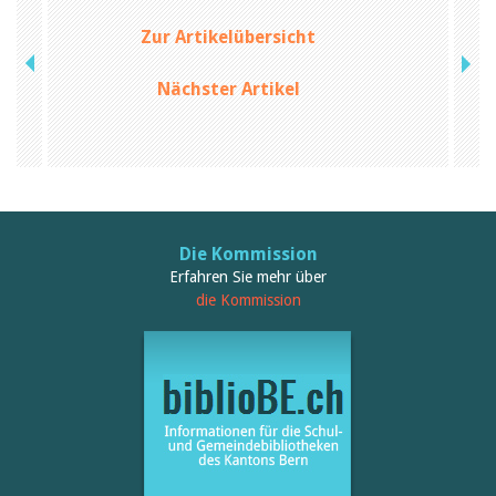
Birgit Libiszewski
Ursula Strahm
Zur Artikelübersicht
Sandra Dettwyler
Sibylle Birrer
Nächster Artikel
Javier Lopez
Céline Graf
Felicitas Isler
Andrea Grichting
Therese von Weissenfluh
Nicole Rothen
Manuela Nyffeler-Lanker
Alle Autoren
Die Kommission
Archiv
Erfahren Sie mehr über
die Kommission
Juli 2026
Juni 2026
März 2026
Dezember 2025
November 2025
September 2025
Juli 2025
Juni 2025
März 2025