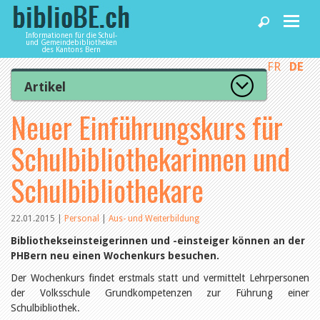
Informationen für die Schul-
und Gemeindebibliotheken
des Kantons Bern
FR
DE
Home
Artikel
Zur Artikelübersicht
Neuer Einführungskurs für
News und Fachbeiträge
Lesenswert
Gut bewertet
Schulbibliothekarinnen und
Kategorien
Bibliotheken
Aus dem Amt für Kultur
Schulbibliothekare
Aus der Kommission
Aus den Bibliotheken
Agenda
Organisation
22.01.2015
|
Personal
|
Aus- und Weiterbildung
Raum und Infrastruktur
Bestand
Bibliothekseinsteigerinnen und -einsteiger können an der
Benutzung
Dienstleistungen
PHBern neu einen Wochenkurs besuchen.
Finanzen
Der Wochenkurs findet erstmals statt und vermittelt Lehrpersonen
Personal
der Volksschule Grundkompetenzen zur Führung einer
Qualitätsmanagement
biblioBE nutzen
Schulbibliothek.
Recht und Politik