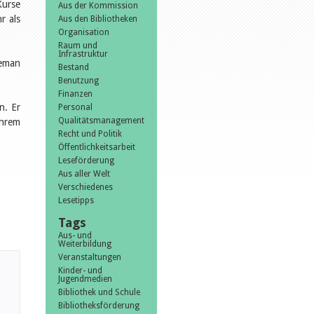
Kurse
Aus der Kommission
r als
Aus den Bibliotheken
Organisation
Raum und
Infrastruktur
seman
Bestand
Benutzung
Finanzen
n. Er
Personal
Qualitätsmanagement
ihrem
Recht und Politik
Öffentlichkeitsarbeit
Leseförderung
Aus aller Welt
Verschiedenes
Lesetipps
Tags
Aus- und
Weiterbildung
Veranstaltungen
Kinder- und
Jugendmedien
Bibliothek und Schule
Bibliotheksförderung