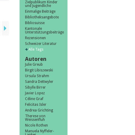
Zielpublikum Kinder
und Jugendliche
Einmalige Beiträge
Bibliotheksangebote
Bibliosuisse
Kantonale
Unterstützungsbeiträge
Rezensionen
Schweizer Literatur
Alle Tags
Autoren
Julie Greub
Birgit Libiszewski
Ursula Strahm
Sandra Dettwyler
Sibylle Birrer
Javier Lopez
Céline Graf
Felicitas Isler
Andrea Grichting
Therese von
Weissenfluh
Nicole Rothen
Manuela Nyffeler-
Lanker