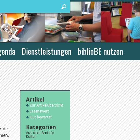
genda
Dienstleistungen
biblioBE nutzen
Artikel
Zur Artikelübersicht
Lesenswert
Gut bewertet
Kategorien
e der
Aus dem Amt für
lmen,
Kultur