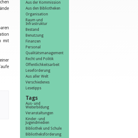
chen
Aus der Kommission
bände
Aus den Bibliotheken
Organisation
Raum und
Infrastruktur
baren
Bestand
ation
Benutzung
n mit
Finanzen
Personal
Qualitätsmanagement
Recht und Politik
einer
Öffentlichkeitsarbeit
Taufe
Leseförderung
Aus aller Welt
Verschiedenes
Lesetipps
Tags
Aus- und
Weiterbildung
Veranstaltungen
Kinder- und
Jugendmedien
Bibliothek und Schule
Bibliotheksförderung