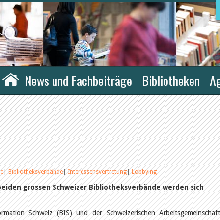
News und Fachbeiträge
Bibliotheken
A
se
|
Bibliotheksverbände
|
Interessensvertretung
|
Lobbying
e beiden grossen Schweizer Bibliotheksverbände werden sich
ormation Schweiz (BIS) und der Schweizerischen Arbeitsgemeinschaf