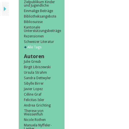
Zielpublikum Kinder
und Jugendliche
Einmalige Beiträge
Bibliotheksangebote
Bibliosuisse
Kantonale
Unterstützungsbeiträge
Rezensionen
Schweizer Literatur
Alle Tags
Autoren
Julie Greub
Birgit Libiszewski
Ursula Strahm
Sandra Dettwyler
Sibylle Birrer
Javier Lopez
Céline Graf
Felicitas Isler
Andrea Grichting
Therese von
Weissenfluh
Nicole Rothen
Manuela Nyffeler-
Lanker