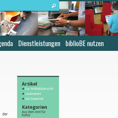
genda
Dienstleistungen
biblioBE nutzen
Artikel
Zur Artikelübersicht
Lesenswert
Gut bewertet
Kategorien
Aus dem Amt für
t der
Kultur