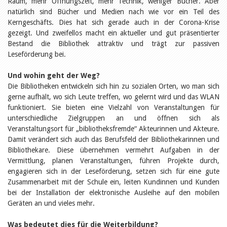
Raum, mehr Öffnungszeit, mehr Technik, weniger Bücher. Aber
Öffentlichkeitsarbeit
Leseförderung
natürlich sind Bücher und Medien nach wie vor ein Teil des
Aus aller Welt
Kerngeschäfts. Dies hat sich gerade auch in der Corona-Krise
Verschiedenes
gezeigt. Und zweifellos macht ein aktueller und gut präsentierter
Lesetipps
Bestand die Bibliothek attraktiv und trägt zur passiven
Tags
Leseförderung bei.
Aus- und Weiterbildung
Und wohin geht der Weg?
Veranstaltungen
Die Bibliotheken entwickeln sich hin zu sozialen Orten, wo man sich
Kinder- und Jugendmedien
gerne aufhält, wo sich Leute treffen, wo gelernt wird und das WLAN
Bibliothek und Schule
Bibliotheksförderung
funktioniert. Sie bieten eine Vielzahl von Veranstaltungen für
Zielpublikum Kinder und
unterschiedliche Zielgruppen an und öffnen sich als
Jugendliche
Veranstaltungsort für „bibliotheksfremde“ Akteurinnen und Akteure.
Einmalige Beiträge
Damit verändert sich auch das Berufsfeld der Bibliothekarinnen und
Bibliotheksangebote
Bibliothekare. Diese übernehmen vermehrt Aufgaben in der
Bibliosuisse
Vermittlung, planen Veranstaltungen, führen Projekte durch,
Kantonale
Unterstützungsbeiträge
engagieren sich in der Leseförderung, setzen sich für eine gute
Rezensionen
Zusammenarbeit mit der Schule ein, leiten Kundinnen und Kunden
Schweizer Literatur
bei der Installation der elektronische Ausleihe auf den mobilen
Alle Tags
Geräten an und vieles mehr.
Autoren
Julie Greub
Was bedeutet dies für die Weiterbildung?