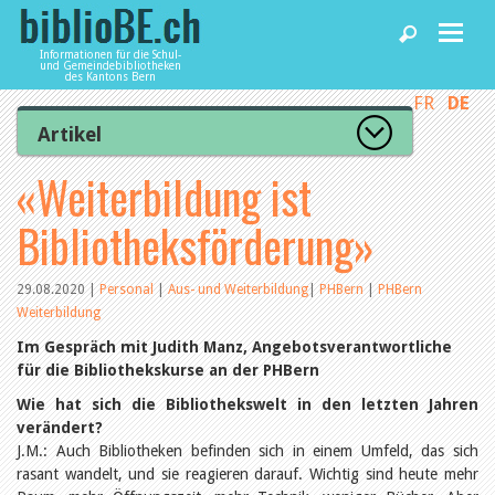
Informationen für die Schul-
und Gemeindebibliotheken
des Kantons Bern
FR
DE
Home
Artikel
Zur Artikelübersicht
«Weiterbildung ist
News und Fachbeiträge
Lesenswert
Gut bewertet
Bibliotheksförderung»
Kategorien
Bibliotheken
Aus dem Amt für Kultur
Aus der Kommission
29.08.2020
|
Personal
|
Aus- und Weiterbildung
|
PHBern
|
PHBern
Aus den Bibliotheken
Weiterbildung
Agenda
Organisation
Im Gespräch mit Judith Manz, Angebotsverantwortliche
Raum und Infrastruktur
für die Bibliothekskurse an der PHBern
Bestand
Benutzung
Dienstleistungen
Wie hat sich die Bibliothekswelt in den letzten Jahren
Finanzen
verändert?
Personal
J.M.: Auch Bibliotheken befinden sich in einem Umfeld, das sich
Qualitätsmanagement
biblioBE nutzen
rasant wandelt, und sie reagieren darauf. Wichtig sind heute mehr
Recht und Politik