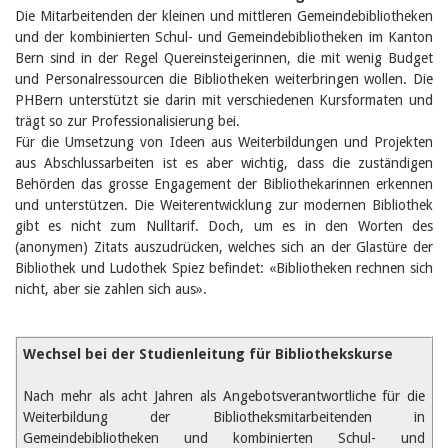
Birgit Libiszewski
Die Mitarbeitenden der kleinen und mittleren Gemeindebibliotheken
Ursula Strahm
und der kombinierten Schul- und Gemeindebibliotheken im Kanton
Sandra Dettwyler
Bern sind in der Regel Quereinsteigerinnen, die mit wenig Budget
Sibylle Birrer
und Personalressourcen die Bibliotheken weiterbringen wollen. Die
Javier Lopez
PHBern unterstützt sie darin mit verschiedenen Kursformaten und
Céline Graf
trägt so zur Professionalisierung bei.
Felicitas Isler
Für die Umsetzung von Ideen aus Weiterbildungen und Projekten
Andrea Grichting
aus Abschlussarbeiten ist es aber wichtig, dass die zuständigen
Therese von Weissenfluh
Behörden das grosse Engagement der Bibliothekarinnen erkennen
Nicole Rothen
Manuela Nyffeler-Lanker
und unterstützen. Die Weiterentwicklung zur modernen Bibliothek
Alle Autoren
gibt es nicht zum Nulltarif. Doch, um es in den Worten des
(anonymen) Zitats auszudrücken, welches sich an der Glastüre der
Archiv
Bibliothek und Ludothek Spiez befindet: «Bibliotheken rechnen sich
Juli 2026
nicht, aber sie zahlen sich aus».
Juni 2026
März 2026
Dezember 2025
Wechsel bei der Studienleitung für Bibliothekskurse
November 2025
September 2025
Juli 2025
Nach mehr als acht Jahren als Angebotsverantwortliche für die
Juni 2025
Weiterbildung der Bibliotheksmitarbeitenden in
März 2025
Gemeindebibliotheken und kombinierten Schul- und