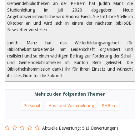
Februar 2025
Gemeindebibliotheken an der PHBern hat Judith Manz die
2024
Studienleitung im Juli 2020 abgegeben. Neue
2023
Angebotsverantwortliche wird Andrea Faedi. Sie tritt ihre Stelle im
2022
Oktober an und wird sich in einem der nächsten biblioBE-
2021
Newsletter vorstellen.
2020
2019
2018
Judith Manz hat das Weiterbildungsangebot für
2017
Bibliotheksmitarbeitende mit Leidenschaft organisiert und
2016
realisiert und so einen wichtigen Beitrag zur Förderung der Schul-
2015
und Gemeindebibliotheken im Kanton Bern geleistet. Die
2014
Bibliothekskommission dankt ihr für ihren Einsatz und wünscht
2013
ihr alles Gute für die Zukunft.
2012
Mehr zu den folgenden Themen
Personal
Aus- und Weiterbildung
PHBern
Aktuelle Bewertung: 5 (3 Bewertungen)