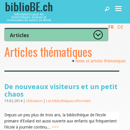
Informations pour les
bibliothèques scolaires et
communales du canton du Berne
FR
DE
Accueil
Articles
Tous les articles
Articles thématiques
Articles
Articles recommandés
Les mieux notés
News et articles thématiques
Catégories
Bibliothèques
L’Office de la culture informe
La Commission informe
Les bibliothèques informent
Agenda
De nouveaux visiteurs et un petit
Organisation
Locaux et infrastructure
chaos
Collections
19.02.2014 |
Utilisation
|
Les bibliothèques informent
Utilisation
Services
Finances
Personnel
Depuis un peu plus de trois ans, la bibliothèque de l’école
Gestion de la qualité
primaire d’Evilard est aussi ouverte aux enfants qui fréquentent
Utiliser biblioBE.ch
Droit et politique
l’école à journée continu...
>>>