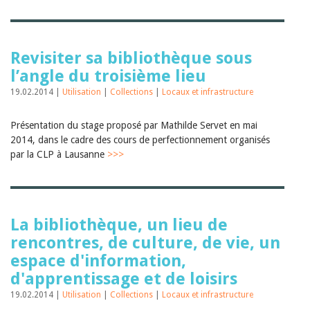
Sibylle Birrer
Javier Lopez
Andrea Grichting
Maria Aellig-Abate
Aline Yeretzian
Revisiter sa bibliothèque sous
Markus Jost
l’angle du troisième lieu
Markus Keel
19.02.2014 |
Blaise Humbert-Droz
Utilisation
|
Collections
|
Locaux et infrastructure
Sarah Jenni
Gabriela Hammel
Présentation du stage proposé par Mathilde Servet en mai
Brigitte Burri
2014, dans le cadre des cours de perfectionnement organisés
Tous les auteurs
par la CLP à Lausanne
>>>
Archives
Juillet 2026
Juin 2026
Mars 2026
La bibliothèque, un lieu de
Décembre 2025
Novembre 2025
rencontres, de culture, de vie, un
Septembre 2025
espace d'information,
Juillet 2025
d'apprentissage et de loisirs
Juin 2025
Mars 2025
19.02.2014 |
Utilisation
|
Collections
|
Locaux et infrastructure
Février 2025