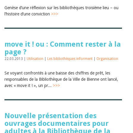
Janvier 2025
Genèse d’une réflexion sur les bibliothèques troisième lieu – ou
2024
2023
l’histoire d’une conviction
>>>
2022
2021
2020
2019
2018
move it ! ou : Comment rester à la
2017
page ?
2016
2015
22.03.2013 |
Utilisation
|
Les bibliothèques informent
|
Organisation
2014
2013
Se voyant confrontés à une baisse des chiffres de prêt, les
2012
responsables de la Bibliothèque de la Ville de Bienne ont lancé,
avec « move it ! », un pr...
>>>
Nouvelle présentation des
ouvrages documentaires pour
adultes à la Bibliothèque de la