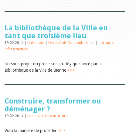
Relations publiques
Encouragement à la lecture
Du monde entier
Divers
A lire
La bibliothèque de la Ville en
Tags
tant que troisième lieu
Manifestations
19.02.2014 |
Utilisation
|
Les bibliothèques informent
|
Locaux et
Formation et perfectionnement
infrastructure
Animations
Jeune public
Un sous-projet du processus stratégique lancé par la
Ecole et bibliothèque
Bibliosuisse
Bibliothèque de la Ville de Bienne
>>>
Subventions cantonales
Subventions extraordinaires
Littérature de jeunesse
Membres de la commission
Encouragement des
Construire, transformer ou
bibliothèques
déménager ?
Bibliomedia
Tous les tags
19.02.2014 |
Locaux et infrastructure
Auteurs
Voici la manière de procéder
Julie Greub
>>>