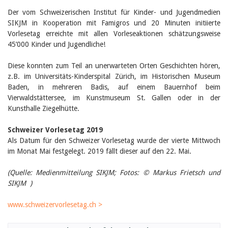
Birgit Libiszewski
Der vom Schweizerischen Institut für Kinder- und Jugendmedien
Ursula Strahm
SIKJM in Kooperation mit Famigros und 20 Minuten initiierte
Sandra Dettwyler
Vorlesetag erreichte mit allen Vorleseaktionen schätzungsweise
Sibylle Birrer
45’000 Kinder und Jugendliche!
Javier Lopez
Céline Graf
Felicitas Isler
Diese konnten zum Teil an unerwarteten Orten Geschichten hören,
Andrea Grichting
z.B. im Universitäts-Kinderspital Zürich, im Historischen Museum
Therese von Weissenfluh
Baden, in mehreren Badis, auf einem Bauernhof beim
Nicole Rothen
Vierwaldstättersee, im Kunstmuseum St. Gallen oder in der
Manuela Nyffeler-Lanker
Kunsthalle Ziegelhütte.
Alle Autoren
Archiv
Schweizer Vorlesetag 2019
Als Datum für den Schweizer Vorlesetag wurde der vierte Mittwoch
Juli 2026
im Monat Mai festgelegt. 2019 fällt dieser auf den 22. Mai.
Juni 2026
März 2026
Dezember 2025
(Quelle: Medienmitteilung SIKJM; Fotos:
© Markus Frietsch und
November 2025
SIKJM )
September 2025
Juli 2025
www.schweizervorlesetag.ch >
Juni 2025
März 2025