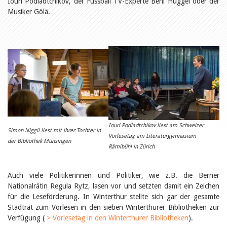
Iouri Podladtchikov, der Fussball TV-Experte Beni Huggel oder der
Öffentlichkeitsarbeit
Leseförderung
Musiker Gölä.
Aus aller Welt
Verschiedenes
Lesetipps
Tags
Aus- und Weiterbildung
Veranstaltungen
Kinder- und Jugendmedien
Bibliothek und Schule
Bibliotheksförderung
Zielpublikum Kinder und
Jugendliche
Iouri Podladtchikov liest am Schweizer
Simon Niggli liest mit ihrer Tochter in
Einmalige Beiträge
Vorlesetag am Literaturgymnasium
Bibliotheksangebote
der Bibliothek Münsingen
Rämibühl in Zürich
Bibliosuisse
Kantonale
Unterstützungsbeiträge
Auch viele Politikerinnen und Politiker, wie z.B. die Berner
Rezensionen
Nationalrätin Regula Rytz, lasen vor und setzten damit ein Zeichen
Schweizer Literatur
Alle Tags
für die Leseförderung. In Winterthur stellte sich gar der gesamte
Stadtrat zum Vorlesen in den sieben Winterthurer Bibliotheken zur
Autoren
Verfügung (
> Vorlesetag in den Winterthurer Bibliotheken
).
Julie Greub