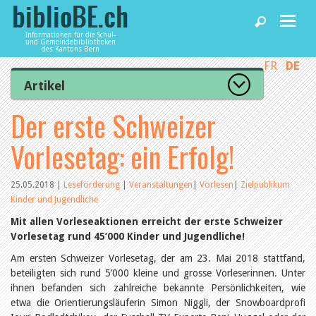
Informationen für die Schul-
und Gemeindebibliotheken
des Kantons Bern
FR
DE
Home
Artikel
Zur Artikelübersicht
Der erste Schweizer
News und Fachbeiträge
Lesenswert
Gut bewertet
Vorlesetag: ein Erfolg!
Kategorien
Bibliotheken
Aus dem Amt für Kultur
Aus der Kommission
25.05.2018
|
Leseförderung
|
Veranstaltungen
|
Vorlesen
|
Zielpublikum
Aus den Bibliotheken
Kinder und Jugendliche
Agenda
Organisation
Mit allen Vorleseaktionen erreicht der erste Schweizer
Raum und Infrastruktur
Vorlesetag rund 45’000 Kinder und Jugendliche!
Bestand
Benutzung
Dienstleistungen
Am ersten Schweizer Vorlesetag, der am 23. Mai 2018 stattfand,
Finanzen
beteiligten sich rund 5’000 kleine und grosse Vorleserinnen. Unter
Personal
ihnen befanden sich zahlreiche bekannte Persönlichkeiten, wie
Qualitätsmanagement
biblioBE nutzen
etwa die Orientierungsläuferin Simon Niggli, der Snowboardprofi
Recht und Politik