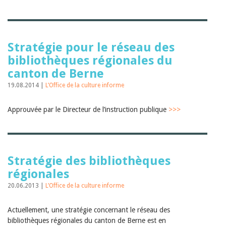
Janvier 2025
2024
2023
2022
2021
Stratégie pour le réseau des
2020
bibliothèques régionales du
2019
canton de Berne
2018
2017
19.08.2014 |
L’Office de la culture informe
2016
2015
Approuvée par le Directeur de l’instruction publique
2014
>>>
2013
2012
Stratégie des bibliothèques
régionales
20.06.2013 |
L’Office de la culture informe
Actuellement, une stratégie concernant le réseau des
bibliothèques régionales du canton de Berne est en