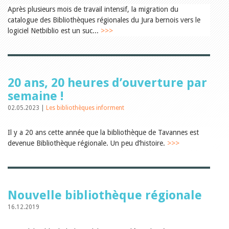
Relations publiques
Après plusieurs mois de travail intensif, la migration du
Encouragement à la lecture
catalogue des Bibliothèques régionales du Jura bernois vers le
Du monde entier
Divers
logiciel Netbiblio est un suc...
>>>
A lire
Tags
Manifestations
Formation et perfectionnement
20 ans, 20 heures d’ouverture par
Animations
semaine !
Jeune public
Ecole et bibliothèque
02.05.2023 |
Les bibliothèques informent
Bibliosuisse
Subventions cantonales
Il y a 20 ans cette année que la bibliothèque de Tavannes est
Subventions extraordinaires
devenue Bibliothèque régionale. Un peu d’histoire.
>>>
Littérature de jeunesse
Membres de la commission
Encouragement des
bibliothèques
Bibliomedia
Tous les tags
Nouvelle bibliothèque régionale
Auteurs
16.12.2019
Julie Greub