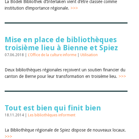
Sibylle Birrer
La Bödeli Bibliothek d’Interlaken vient d’être classée comme
Javier Lopez
institution d’importance régionale.
>>>
Andrea Grichting
Maria Aellig-Abate
Aline Yeretzian
Markus Jost
Markus Keel
Mise en place de bibliothèques
Blaise Humbert-Droz
troisième lieu à Bienne et Spiez
Sarah Jenni
Gabriela Hammel
07.06.2018 |
L’Office de la culture informe
|
Utilisation
Brigitte Burri
Tous les auteurs
Deux bibliothèques régionales reçoivent un soutien financier du
Archives
canton de Berne pour leur transformation en troisième lieu.
>>>
Juillet 2026
Juin 2026
Mars 2026
Décembre 2025
Tout est bien qui finit bien
Novembre 2025
Septembre 2025
18.11.2014 |
Les bibliothèques informent
Juillet 2025
Juin 2025
Mars 2025
La Bibliothèque régionale de Spiez dispose de nouveaux locaux.
Février 2025
>>>